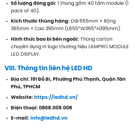
Số lượng đóng gói:
1 thùng gồm 40 tấm module (1
pack of 40)
.
Kích thước thùng hàng:
Dài 655mm × Rộng
365mm × Cao 395mm (L655*W365*H395mm)
.
Hình thức bao bì bên ngoài:
Thùng carton
chuyên dụng in logo thương hiệu LAMPRO MODULE
LED DISPLAY
.
VIII. Thông tin liên hệ LED HD
Địa chỉ:
191 Đỗ Bí, Phường Phú Thạnh, Quận Tân
Phú, TPHCM
Website:
https://ledhd.vn/
Điện thoại:
0868.009.008
E-mail:
info@ledhd.vn