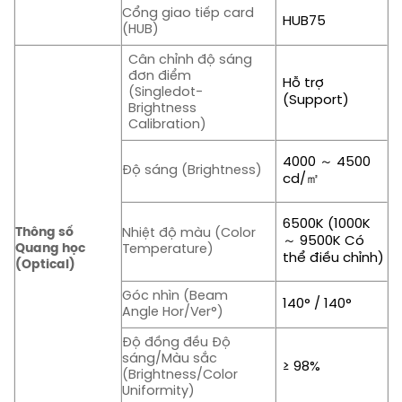
Cổng giao tiếp card
HUB75
(HUB)
Cân chỉnh độ sáng
đơn điểm
Hỗ trợ
(Singledot-
(Support)
Brightness
Calibration)
4000 ～ 4500
Độ sáng (Brightness)
cd/㎡
6500K (1000K
Thông số
Nhiệt độ màu (Color
～ 9500K Có
Quang học
Temperature)
thể điều chỉnh)
(Optical)
Góc nhìn (Beam
140° / 140°
Angle Hor/Ver°)
Độ đồng đều Độ
sáng/Màu sắc
≥ 98%
(Brightness/Color
Uniformity)