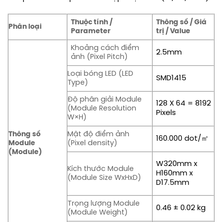
Thuộc tính /
Thông số / Giá
Phân loại
Parameter
trị / Value
Khoảng cách điểm
2.5mm
ảnh (Pixel Pitch)
Loại bóng LED (LED
SMD1415
Type)
Độ phân giải Module
128 X 64 = 8192
(Module Resolution
Pixels
W×H)
Thông số
Mật độ điểm ảnh
160.000 dot/㎡
Module
(Pixel density)
(Module)
W320mm x
Kích thước Module
H160mm x
(Module Size WxHxD)
D17.5mm
Trọng lượng Module
0.46 ± 0.02 kg
(Module Weight)