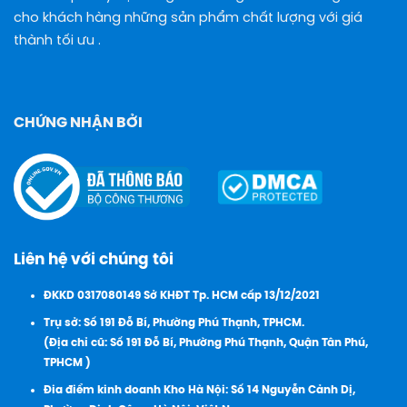
cho khách hàng những sản phẩm chất lượng với giá
thành tối ưu .
CHỨNG NHẬN BỞI
Liên hệ với chúng tôi
ĐKKD 0317080149 Sở KHĐT Tp. HCM cấp 13/12/2021
Trụ sở: Số 191 Đỗ Bí, Phường Phú Thạnh, TPHCM.
(Địa chỉ cũ: Số 191 Đỗ Bí, Phường Phú Thạnh, Quận Tân Phú,
TPHCM )
Đia điểm kinh doanh Kho Hà Nội: Số 14 Nguyễn Cảnh Dị,