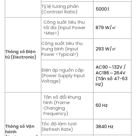
Tỷ lệ tương phản
5000:1
(Contrast Ratio)
Công suất tiêu thụ
879 W/㎡
tối đa (Input Power
<Max>)
Công suất tiêu thụ
293 W/㎡
trung bình (Input
Thông số Điện
Power <Typical>)
tử (Electronic)
AC90～132V /
Điện áp nguồn cấp
AC186～264V
(Power Supply Input
(Tần số 47-63
Voltage)
Hz)
Tần số đổi khung
hình (Frame
60 Hz
Changing
Frequency)
Tốc độ làm tươi
Thông số Vận
3840 Hz
(Refresh Rate)
hành