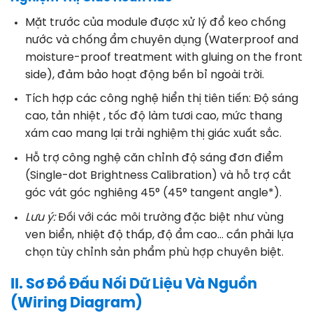
Mặt trước của module được xử lý đổ keo chống
nước và chống ẩm chuyên dụng (Waterproof and
moisture-proof treatment with gluing on the front
side), đảm bảo hoạt động bền bỉ ngoài trời
.
Tích hợp các công nghệ hiển thị tiên tiến: Độ sáng
cao, tản nhiệt , tốc độ làm tươi cao, mức thang
xám cao mang lại trải nghiệm thị giác xuất sắc
.
Hỗ trợ công nghệ căn chỉnh độ sáng đơn điểm
(Single-dot Brightness Calibration) và hỗ trợ cắt
góc vát góc nghiêng 45° (45° tangent angle*)
.
Lưu ý:
Đối với các môi trường đặc biệt như vùng
ven biển, nhiệt độ thấp, độ ẩm cao… cần phải lựa
chọn tùy chỉnh sản phẩm phù hợp chuyên biệt
.
II. Sơ Đồ Đấu Nối Dữ Liệu Và Nguồn
(Wiring Diagram)