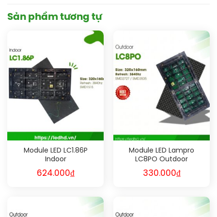
Sản phẩm tương tự
Module LED LC1.86P
Module LED Lampro
Indoor
LC8PO Outdoor
624.000
₫
330.000
₫