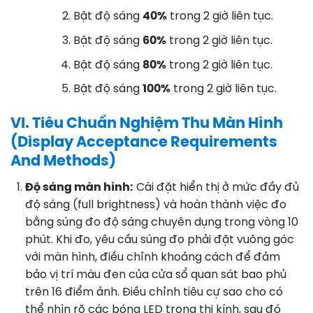
Bật độ sáng
40%
trong 2 giờ liên tục
.
Bật độ sáng
60%
trong 2 giờ liên tục
.
Bật độ sáng
80%
trong 2 giờ liên tục
.
Bật độ sáng
100%
trong 2 giờ liên tục
.
VI. Tiêu Chuẩn Nghiệm Thu Màn Hình
(Display Acceptance Requirements
And Methods)
Độ sáng màn hình:
Cài đặt hiển thị ở mức đầy đủ
độ sáng (full brightness) và hoàn thành việc đo
bằng súng đo độ sáng chuyên dụng trong vòng 10
phút
. Khi đo, yêu cầu súng đo phải đặt vuông góc
với màn hình, điều chỉnh khoảng cách để đảm
bảo vị trí màu đen của cửa sổ quan sát bao phủ
trên 16 điểm ảnh
. Điều chỉnh tiêu cự sao cho có
thể nhìn rõ các bóng LED trong thị kính, sau đó