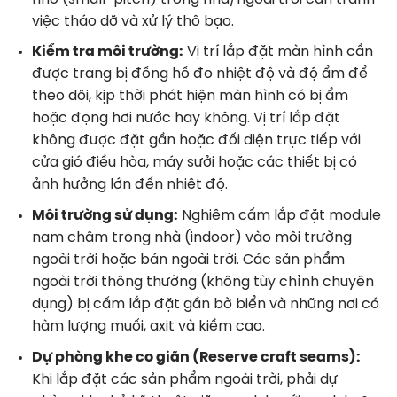
việc tháo dỡ và xử lý thô bạo
.
Kiểm tra môi trường:
Vị trí lắp đặt màn hình cần
được trang bị đồng hồ đo nhiệt độ và độ ẩm để
theo dõi, kịp thời phát hiện màn hình có bị ẩm
hoặc đọng hơi nước hay không
. Vị trí lắp đặt
không được đặt gần hoặc đối diện trực tiếp với
cửa gió điều hòa, máy sưởi hoặc các thiết bị có
ảnh hưởng lớn đến nhiệt độ
.
Môi trường sử dụng:
Nghiêm cấm lắp đặt module
nam châm trong nhà (indoor) vào môi trường
ngoài trời hoặc bán ngoài trời
. Các sản phẩm
ngoài trời thông thường (không tùy chỉnh chuyên
dụng) bị cấm lắp đặt gần bờ biển và những nơi có
hàm lượng muối, axit và kiềm cao
.
Dự phòng khe co giãn (Reserve craft seams):
Khi lắp đặt các sản phẩm ngoài trời, phải dự