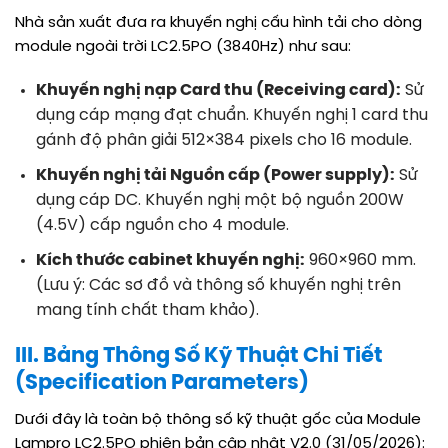
Nhà sản xuất đưa ra khuyến nghị cấu hình tải cho dòng
module ngoài trời LC2.5PO (3840Hz) như sau
:
Khuyến nghị nạp Card thu (Receiving card):
Sử
dụng cáp mạng đạt chuẩn. Khuyến nghị 1 card thu
gánh độ phân giải 512×384 pixels cho 16 module
.
Khuyến nghị tải Nguồn cấp (Power supply):
Sử
dụng cáp DC. Khuyến nghị một bộ nguồn 200W
(4.5V) cấp nguồn cho 4 module
.
Kích thước cabinet khuyến nghị:
960×960 mm
.
(Lưu ý: Các sơ đồ và thông số khuyến nghị trên
mang tính chất tham khảo)
.
III. Bảng Thông Số Kỹ Thuật Chi Tiết
(Specification Parameters)
Dưới đây là toàn bộ thông số kỹ thuật gốc của Module
Lampro LC2.5PO phiên bản cập nhật V2.0 (31/05/2026)
: