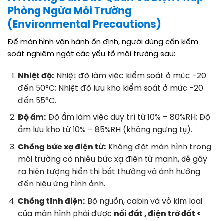
Phòng Ngừa Môi Trường
(Environmental Precautions)
Để màn hình vận hành ổn định, người dùng cần kiểm
soát nghiêm ngặt các yếu tố môi trường sau
:
Nhiệt độ:
Nhiệt độ làm việc kiểm soát ở mức -20
đến 50°C; Nhiệt độ lưu kho kiểm soát ở mức -20
đến 55°C
.
Độ ẩm:
Độ ẩm làm việc duy trì từ 10% – 80%RH; Độ
ẩm lưu kho từ 10% – 85%RH (không ngưng tụ)
.
Chống bức xạ điện từ:
Không đặt màn hình trong
môi trường có nhiễu bức xạ điện từ mạnh, dễ gây
ra hiện tượng hiển thị bất thường và ảnh hưởng
đến hiệu ứng hình ảnh
.
Chống tĩnh điện:
Bộ nguồn, cabin và vỏ kim loại
của màn hình phải được
nối đất , điện trở đất <