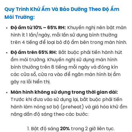
Quy Trình Khử Ẩm Và Bảo Dưỡng Theo Độ Ẩm
Môi Trường:
Độ ẩm từ 10% – 65% RH:
Khuyến nghị nên bật màn
hình ít 1 lần/ngày, mỗi lần sử dụng bình thường
trên 4 tiếng để loại bỏ độ ẩm bên trong màn hình
.
Độ ẩm trên 65% RH:
Bắt buộc phải tiến hành hút
ẩm môi trường. Khuyến nghị sử dụng màn hình
bình thường trên 8 tiếng mỗi ngày và đóng kín
các cửa sổ, cửa ra vào để ngăn màn hình bị ẩm
gây ra lỗi hiển thị
.
Màn hình không sử dụng trong thời gian dài:
Trước khi đưa vào sử dụng lại, bắt buộc phải tiến
hành làm nóng sơ bộ (preheat) và già hóa khử ẩm
nâng dần độ sáng theo các bước
:
Bật độ sáng
20%
trong 2 giờ liên tục.