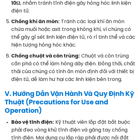
10Ω
, nhằm tránh tĩnh điện gây hỏng hóc linh kiện
điện tử
.
Chống khí ăn mòn:
Tránh các loại khí ăn mòn
chứa muối hoặc axit trong không khí, vì chúng có
thể gây gỉ sét linh kiện điện tử, rò rỉ tinh thể và các
hiện tượng hỏng hóc khác
.
Chống chuột và côn trùng:
Chuột và côn trùng
cắn phá có thể làm hỏng dây điện. Đồng thời, chất
thải của chúng có tính ăn mòn định đối với thiết bị
điện tử, dễ làm hư hại các linh kiện bên trong
.
V. Hướng Dẫn Vận Hành Và Quy Định Kỹ
Thuật (Precautions for Use and
Operation)
Bảo vệ tĩnh điện:
Kỹ thuật viên lắp đặt bắt buộc
phải đeo vòng khử tĩnh điện và găng tay chống
tĩnh điện. Mọi dụng cụ lắp ráp phải được nối đất