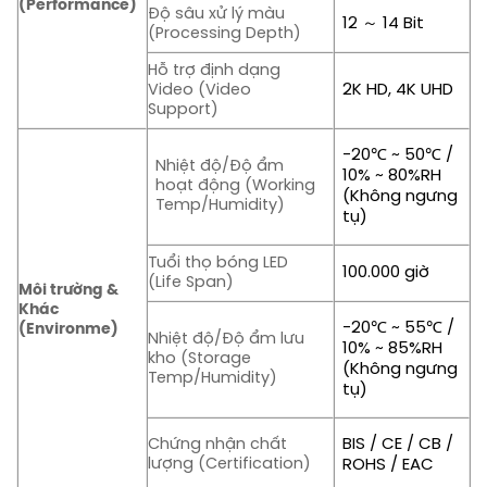
(Performance)
Độ sâu xử lý màu
12 ～ 14 Bit
(Processing Depth)
Hỗ trợ định dạng
2K HD, 4K UHD
Video (Video
Support)
-20℃ ~ 50℃ /
Nhiệt độ/Độ ẩm
10% ~ 80%RH
hoạt động (Working
(Không ngưng
Temp/Humidity)
tụ)
Tuổi thọ bóng LED
100.000 giờ
(Life Span)
Môi trường &
Khác
-20℃ ~ 55℃ /
(Environme)
Nhiệt độ/Độ ẩm lưu
10% ~ 85%RH
kho (Storage
(Không ngưng
Temp/Humidity)
tụ)
BIS / CE / CB /
Chứng nhận chất
lượng (Certification)
ROHS / EAC