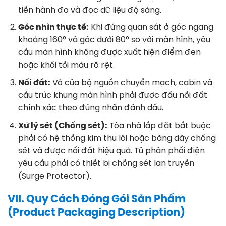
tiến hành đo và đọc dữ liệu độ sáng
.
Góc nhìn thực tế:
Khi đứng quan sát ở góc ngang
khoảng 160° và góc dưới 80° so với màn hình, yêu
cầu màn hình không được xuất hiện điểm đen
hoặc khối tối màu rõ rệt
.
Nối đất:
Vỏ của bộ nguồn chuyển mạch, cabin và
cấu trúc khung màn hình phải được đấu nối đất
chính xác theo đúng nhãn đánh dấu
.
Xử lý sét (Chống sét):
Tòa nhà lắp đặt bắt buộc
phải có hệ thống kim thu lôi hoặc băng dây chống
sét và được nối đất hiệu quả. Tủ phân phối điện
yêu cầu phải có thiết bị chống sét lan truyền
(Surge Protector)
.
VII. Quy Cách Đóng Gói Sản Phẩm
(Product Packaging Description)