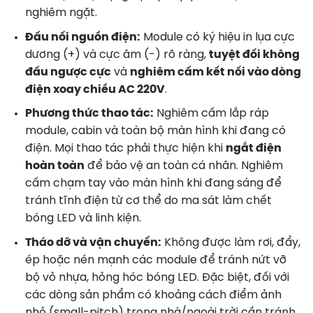
nghiêm ngặt
.
Đấu nối nguồn điện:
Module có ký hiệu in lụa cực
dương (+) và cực âm (-) rõ ràng,
tuyệt đối không
đấu ngược cực
và
nghiêm cấm kết nối vào dòng
điện xoay chiều AC 220V
.
Phương thức thao tác:
Nghiêm cấm lắp ráp
module, cabin và toàn bộ màn hình khi đang có
điện. Mọi thao tác phải thực hiện khi
ngắt điện
hoàn toàn
để bảo vệ an toàn cá nhân
. Nghiêm
cấm chạm tay vào màn hình khi đang sáng để
tránh tĩnh điện từ cơ thể do ma sát làm chết
bóng LED và linh kiện
.
Tháo dỡ và vận chuyển:
Không được làm rơi, đẩy,
ép hoặc nén mạnh các module để tránh nứt vỡ
bộ vỏ nhựa, hỏng hóc bóng LED
. Đặc biệt, đối với
các dòng sản phẩm có khoảng cách điểm ảnh
nhỏ (small-pitch) trong nhà/ngoài trời cần tránh