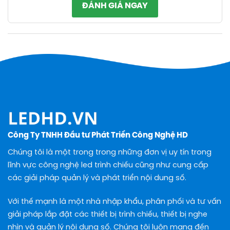
ĐÁNH GIÁ NGAY
Công Ty TNHH Đầu tư Phát Triển Công Nghệ HD
Chúng tôi là một trong trong những đơn vị uy tín trong
lĩnh vực công nghệ led trình chiếu cũng như cung cấp
các giải pháp quản lý và phát triển nội dung số.
Với thế mạnh là một nhà nhập khẩu, phân phối và tư vấn
giải pháp lắp đặt các thiết bị trình chiếu, thiết bị nghe
nhìn và quản lý nội dung số. Chúng tôi luôn mang đến