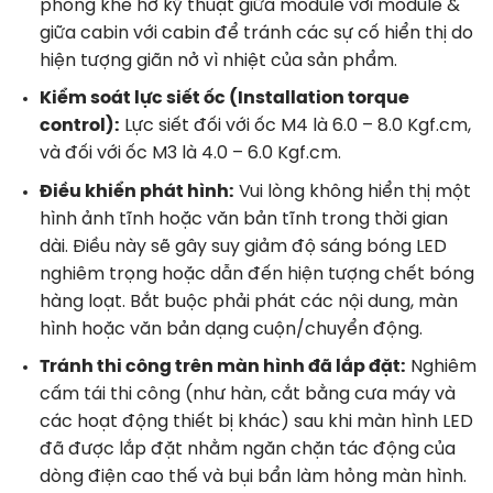
phòng khe hở kỹ thuật giữa module với module &
giữa cabin với cabin để tránh các sự cố hiển thị do
hiện tượng giãn nở vì nhiệt của sản phẩm
.
Kiểm soát lực siết ốc (Installation torque
control):
Lực siết đối với ốc M4 là 6.0 – 8.0 Kgf.cm,
và đối với ốc M3 là 4.0 – 6.0 Kgf.cm
.
Điều khiển phát hình:
Vui lòng không hiển thị một
hình ảnh tĩnh hoặc văn bản tĩnh trong thời gian
dài. Điều này sẽ gây suy giảm độ sáng bóng LED
nghiêm trọng hoặc dẫn đến hiện tượng chết bóng
hàng loạt. Bắt buộc phải phát các nội dung, màn
hình hoặc văn bản dạng cuộn/chuyển động
.
Tránh thi công trên màn hình đã lắp đặt:
Nghiêm
cấm tái thi công (như hàn, cắt bằng cưa máy và
các hoạt động thiết bị khác) sau khi màn hình LED
đã được lắp đặt nhằm ngăn chặn tác động của
dòng điện cao thế và bụi bẩn làm hỏng màn hình
.