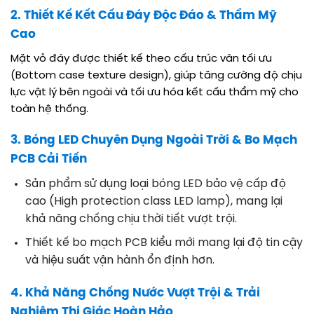
2. Thiết Kế Kết Cấu Đáy Độc Đáo & Thẩm Mỹ
Cao
Mặt vỏ đáy được thiết kế theo cấu trúc vân tối ưu
(Bottom case texture design), giúp tăng cường độ chịu
lực vật lý bên ngoài và tối ưu hóa kết cấu thẩm mỹ cho
toàn hệ thống
.
3. Bóng LED Chuyên Dụng Ngoài Trời & Bo Mạch
PCB Cải Tiến
Sản phẩm sử dụng loại bóng LED bảo vệ cấp độ
cao (High protection class LED lamp), mang lại
khả năng chống chịu thời tiết vượt trội
.
Thiết kế bo mạch PCB kiểu mới mang lại độ tin cậy
và hiệu suất vận hành ổn định hơn
.
4. Khả Năng Chống Nước Vượt Trội & Trải
Nghiệm Thị Giác Hoàn Hảo