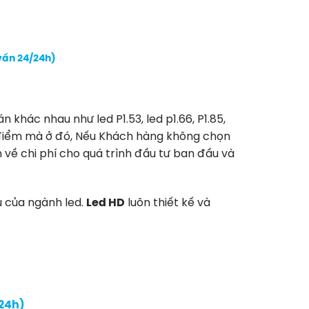
 vấn 24/24h)
khác nhau như led P1.53, led p1.66, P1.85,
u điểm mà ở đó, Nếu Khách hàng không chọn
n về chi phí cho quá trình đầu tư ban đầu và
u của ngành led.
Led HD
luôn thiết kế và
/24h)