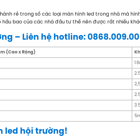
hành rẻ trong số các loại màn hình led trong nhà mà hình ả
số hầu bao của các nhà đầu tư thế nên được rất nhiều khá
ng – Liên hệ hotline:
0868.009.00
m (Cao x Rộng)
Kh
1.
2.
2,
2.
3.
5
 led hội trường!