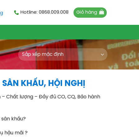
Giỏ hàng
Hotline: 0868.009.008
ng
 SÂN KHẤU, HỘI NGHỊ
n – Chất lượng – Đầy đủ CO, CQ, Bảo hành
n sân khấu?
ụ hậu mãi ?