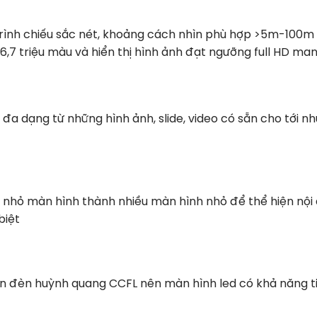
 trình chiếu sắc nét, khoảng cách nhìn phù hợp >5m-100m
i 16,7 triệu màu và hiển thị hình ảnh đạt ngưỡng full HD m
 đa dạng từ những hình ảnh, slide, video có sẵn cho tới n
ia nhỏ màn hình thành nhiều màn hình nhỏ để thể hiện nội
biệt
n đèn huỳnh quang CCFL nên màn hình led có khả năng tiế