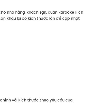
 cho nhà hàng, khách sạn, quán karaoke kích
sân khấu lại có kích thước lớn để cập nhật
chỉnh với kích thước theo yêu cầu của