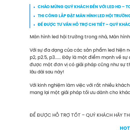
CHÀO MỪNG QUÝ KHÁCH ĐẾN VỚI
LED HD
– TO
THI CÔNG LẮP ĐẶT MÀN HÌNH LED HỘI TRƯỜNG
ĐỂ ĐƯỢC TƯ VẤN HỖ TRỢ CHI TIẾT – QUÝ KHÁC
Màn hình led hội trường trong nhà, Màn hì
Với sự đa dạng của các sản phẩm led hiện này
p2, p2.5, p3……. Đây là một điểm mạnh về sự
được một đơn vị có giải pháp cũng như sự th
lâu dài sau này!
Với kinh nghiệm làm việc với rất nhiều khá
mang lại một giải pháp tối ưu dành cho khác
ĐỂ ĐƯỢC HỖ TRỢ TỐT – QUÝ KHÁCH HÃY THỬ 
HOTL