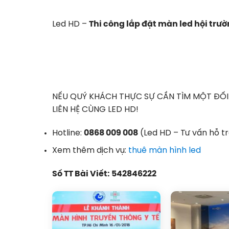
Led HD –
Thi công lắp đặt màn led hội trư
NẾU QUÝ KHÁCH THỰC SỰ CẦN TÌM MỘT ĐỐI 
LIÊN HỆ CÙNG LED HD!
Hotline:
0868 009 008
(Led HD – Tư vấn hỗ t
Xem thêm dịch vụ:
thuê màn hình led
Số TT Bài Viết: 542846222