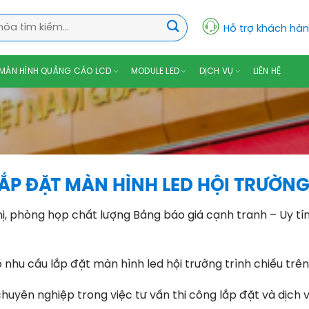
Hỗ trợ khách hà
MÀN HÌNH QUẢNG CÁO LCD
MODULE LED
DỊCH VỤ
LIÊN HỆ
LẮP ĐẶT MÀN HÌNH LED HỘI TRƯỜNG
hị, phòng họp chất lượng Bảng báo giá cạnh tranh – Uy tí
nhu cầu lắp đặt màn hình led hội trường trình chiếu trê
uyên nghiệp trong việc tư vấn thi công lắp đặt và dịch v