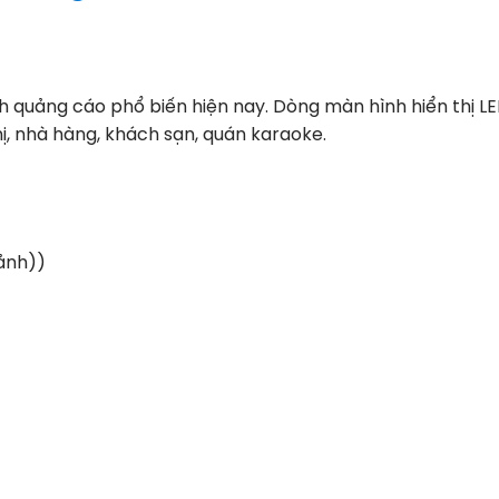
h quảng cáo phổ biến hiện nay. Dòng màn hình hiển thị L
ị, nhà hàng, khách sạn, quán karaoke.
ảnh))