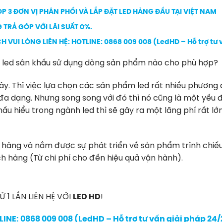
P 3 ĐƠN VỊ PHÂN PHỐI VÀ LẮP ĐẶT LED HÀNG ĐẦU TẠI VIỆT NAM
 TRẢ GÓP VỚI LÃI SUẤT 0%.
H VUI LÒNG LIÊN HỆ:
HOTLINE: 0868 009 008 (LedHD – Hỗ trợ tư
nh led sân khấu sử dụng dòng sản phẩm nào cho phù hợp?
. Thì việc lựa chọn các sản phẩm led rất nhiều phương án 
 đa dạng. Nhưng song song với đó thì nó cũng là một yế
ấu hiểu trong ngành led thì sẽ gây ra một lãng phí rất lớ
ch hàng và nắm được sự phát triển về sản phẩm trình chiế
h hàng (Từ chi phí cho đến hiệu quả vận hành).
1 LẦN LIÊN HỆ VỚI
LED HD
!
INE: 0868 009 008 (LedHD – Hỗ trợ tư vấn giải pháp 24