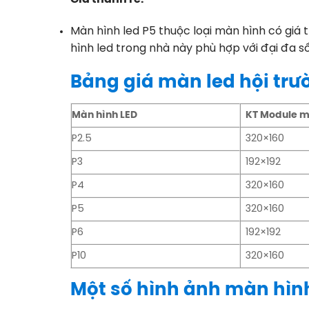
Màn hình led P5 thuộc loại màn hình có giá t
hình led trong nhà này phù hợp với đại đa 
Bảng giá màn led hội trườ
Màn hình LED
KT Module m
P2.5
320×160
P3
192×192
P4
320×160
P5
320×160
P6
192×192
P10
320×160
Một số hình ảnh màn hình