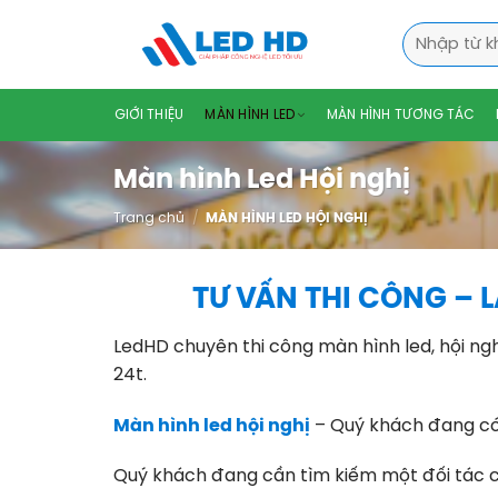
Skip
Tìm
to
kiếm:
content
GIỚI THIỆU
MÀN HÌNH LED
MÀN HÌNH TƯƠNG TÁC
Màn hình Led Hội nghị
Trang chủ
/
MÀN HÌNH LED HỘI NGHỊ
TƯ VẤN THI CÔNG – 
LedHD chuyên thi công màn hình led, hội ng
24t.
Màn hình led hội nghị
– Quý khách đang có 
Quý khách đang cần tìm kiếm một đối tác ch