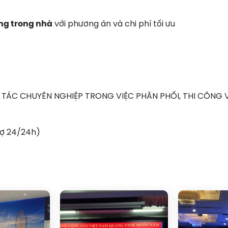
ờng trong nhà
với phương án và chi phí tối ưu
TÁC CHUYÊN NGHIỆP TRONG VIỆC PHÂN PHỐI, THI CÔNG V
rợ 24/24h)