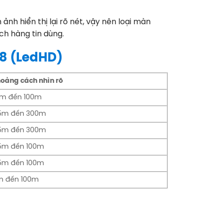
nh hiển thị lại rõ nét, vậy nên loại màn
ch hàng tin dùng.
8
(LedHD)
oảng cách nhìn rõ
6m đến 100m
5m đến 300m
5m đến 300m
5m đến 100m
5m đến 100m
m đến 100m