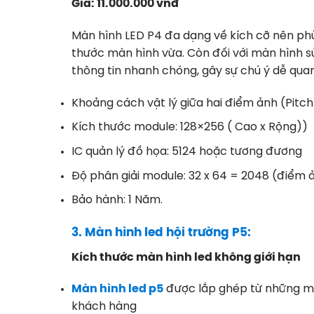
Giá: 11.000.000 vnđ
Màn hình LED P4 đa dạng về kích cỡ nên phù
thước màn hình vừa. Còn đối với màn hình sử
thông tin nhanh chóng, gây sự chú ý dễ quan
Khoảng cách vật lý giữa hai điểm ảnh (Pitc
Kích thước module: 128×256 ( Cao x Rộng))
IC quản lý đồ họa: 5124 hoặc tương đương
Độ phân giải module: 32 x 64 = 2048 (điểm 
Bảo hành: 1 Năm.
3. Màn hình led hội trường P5:
Kích thước màn hình led không giới hạn
Màn hình led p5
được lắp ghép từ những mod
khách hàng