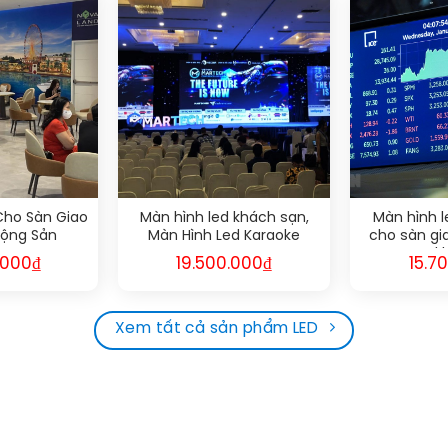
Cho Sàn Giao
Màn hình led khách sạn,
Màn hình l
Động Sản
Màn Hình Led Karaoke
cho sàn gi
k
.000
₫
19.500.000
₫
15.7
Xem tất cả sản phẩm LED