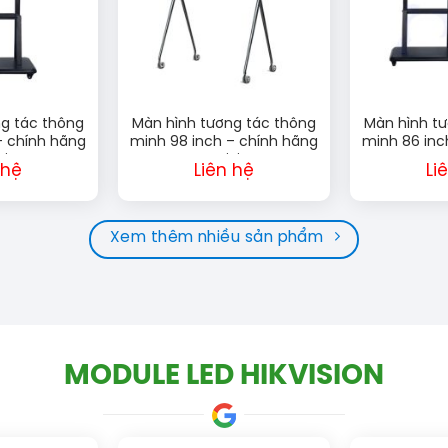
g tác thông
Màn hình tương tác thông
Màn hình t
– chính hãng
minh 98 inch – chính hãng
minh 86 inc
sion
Lux Vision
Lux
 hệ
Liên hệ
Li
Xem thêm nhiều sản phẩm
MODULE LED HIKVISION