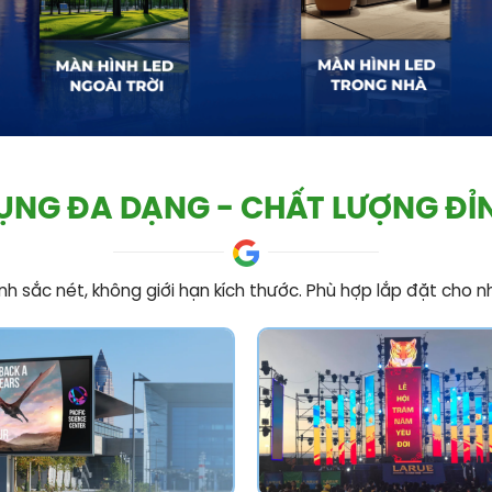
ỤNG ĐA DẠNG - CHẤT LƯỢNG ĐỈ
h sắc nét, không giới hạn kích thước. Phù hợp lắp đặt cho nh