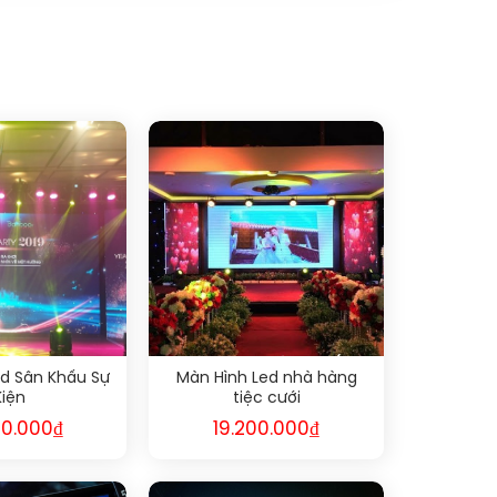
ed Sân Khấu Sự
Màn Hình Led nhà hàng
Kiện
tiệc cưới
00.000
₫
19.200.000
₫