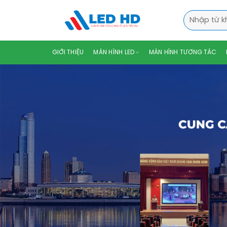
Skip
Tìm
to
kiếm:
content
GIỚI THIỆU
MÀN HÌNH LED
MÀN HÌNH TƯƠNG TÁC