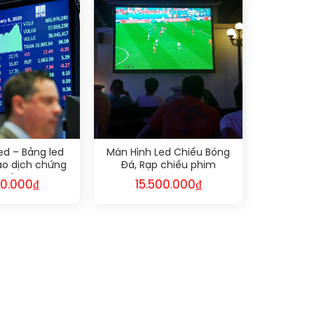
ed – Bảng led
Màn Hình Led Chiếu Bóng
ao dịch chứng
Đá, Rạp chiếu phim
hoán
00.000
₫
15.500.000
₫