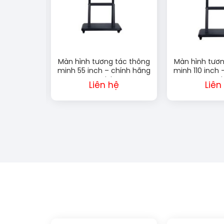
ập luyện
Màn hình tương tác thông
Màn hình tươn
 minh –
minh 55 inch – chính hãng
minh 110 inch 
g tập thể
Lux Vision
Lux Vi
ệ
Liên hệ
Liên
nhà