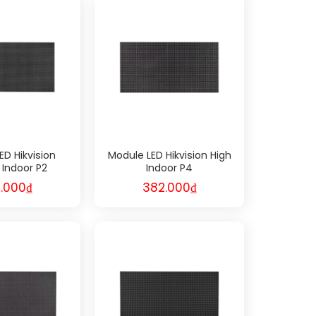
ED Hikvision
Module LED Hikvision High
 Indoor P2
Indoor P4
.000
₫
382.000
₫