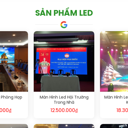
SẢN PHẨM LED
 Phòng Họp
Màn Hình Led Hội Trường
Màn Hình L
Trong Nhà
.000
₫
12.500.000
₫
18.3