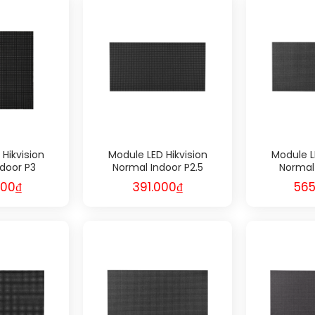
Hikvision
Module LED Hikvision
Module L
door P3
Normal Indoor P2.5
Normal
000
₫
391.000
₫
565