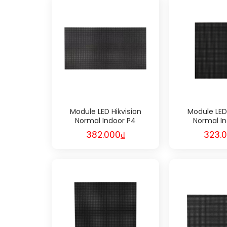
Module LED Hikvision
Module LED 
Normal Indoor P4
Normal In
382.000
₫
323.