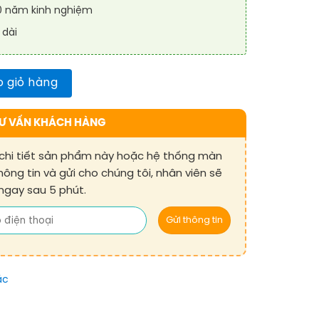
10 năm kinh nghiệm
 dài
h 98 inch - chính hãng Lux Vision số lượng
 giỏ hàng
Ư VẤN KHÁCH HÀNG
chi tiết sản phẩm này hoặc hệ thống màn
thông tin và gửi cho chúng tôi, nhân viên sẽ
 ngay sau 5 phút.
ác