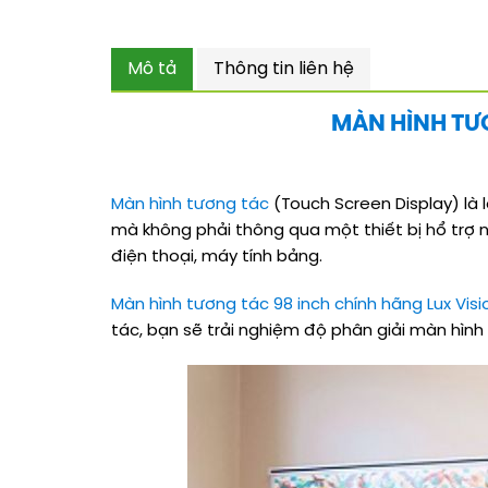
Mô tả
Thông tin liên hệ
MÀN HÌNH TƯ
Màn hình tương tác
(Touch Screen Display) là
mà không phải thông qua một thiết bị hổ trợ 
điện thoại, máy tính bảng.
Màn hình tương tác 98 inch chính hãng Lux Visi
tác, bạn sẽ trải nghiệm độ phân giải màn hìn