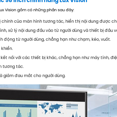
c 98 inch chính hãng Lux Vision
ux Vision gồm có những phần sau đây:
ị chính của màn hình tương tác, hiển thị nội dung được ch
h, xử lý nội dung đầu vào từ người dùng và thiết bị đầu v
 động từ người dùng, chẳng hạn như chạm, kéo, vuốt.
 khiển.
ết nối với các thiết bị khác, chẳng hạn như máy tính, điệ
 tương tác.
à giảm đau mắt cho người dùng.