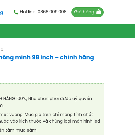
Giỏ hàng
Hotline: 0868.009.008
ng
ác
hông minh 98 inch – chính hãng
 HÃNG 100%, Nhà phân phối được uỷ quyền
m.
 mét vuông. Mức giá trên chỉ mang tính chất
huộc vào kích thước và chủng loại màn hình led
yên tâm mua sắm