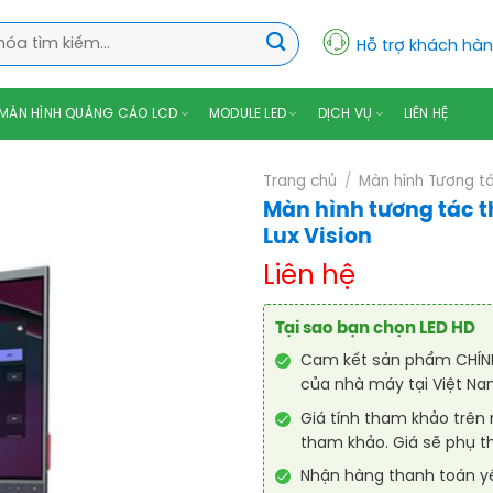
Hỗ trợ khách hà
MÀN HÌNH QUẢNG CÁO LCD
MODULE LED
DỊCH VỤ
LIÊN HỆ
Trang chủ
/
Màn hình Tương t
Màn hình tương tác t
Lux Vision
Liên hệ
Tại sao bạn chọn LED HD
Cam kết sản phẩm CHÍNH
của nhà máy tại Việt Na
Giá tính tham khảo trên
tham khảo. Giá sẽ phụ t
Nhận hàng thanh toán 