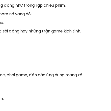
g động như trong rạp chiếu phim.
 bom nổ vang dội.
c.
sôi động hay những trận game kịch tính.
nhạc, chơi game, đến các ứng dụng mạng xã
n.