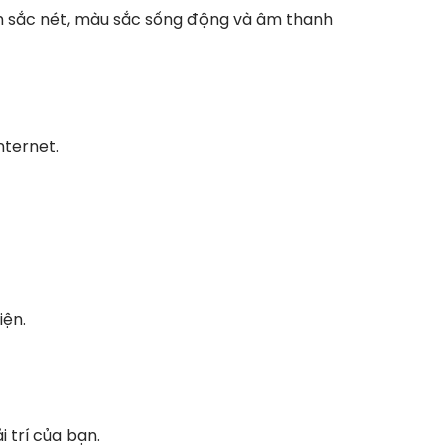
nh sắc nét, màu sắc sống động và âm thanh
nternet.
iện.
 trí của bạn.