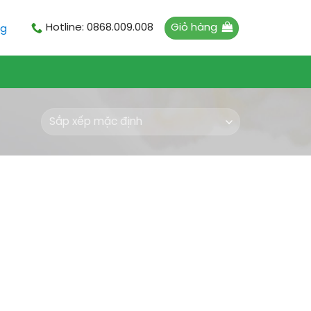
Giỏ hàng
Hotline: 0868.009.008
ng