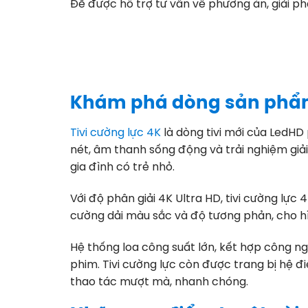
Để được hỗ trợ tư vấn về phương án, giải phá
Khám phá dòng sản phẩm 
Tivi cường lực 4K
là dòng tivi mới của LedHD
nét, âm thanh sống động và trải nghiệm giải 
gia đình có trẻ nhỏ.
Với độ phân giải 4K Ultra HD, tivi cường lực
cường dải màu sắc và độ tương phản, cho hìn
Hệ thống loa công suất lớn, kết hợp công n
phim. Tivi cường lực còn được trang bị hệ đ
thao tác mượt mà, nhanh chóng.