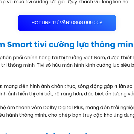
p và mua tivi cường lực giá . Quý khách vui lòng liên hệ:
HOTLINE TƯ VẤN: 0868.009.008
Smart tivi cường lực thông mi
 phân phối chính hãng tại thị trường Việt Nam, được thiết
trí thông minh. Tivi sở hữu màn hình kính cường lực siêu 
 4K mang đến hình ảnh chân thực, sống động gấp 4 lần so v
h ảnh hiển thị chi tiết, rõ ràng hơn, đặc biệt ấn tượng v
ghệ âm thanh vòm Dolby Digital Plus, mang đến trải ngh
iều hành thông minh, cho phép bạn truy cập kho ứng dụng g