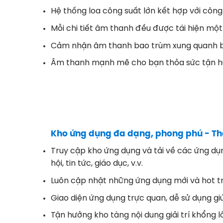
Hệ thống loa công suất lớn kết hợp với cô
Mỗi chi tiết âm thanh đều được tái hiện một
Cảm nhận âm thanh bao trùm xung quanh bạn
Âm thanh mạnh mẽ cho bạn thỏa sức tận hư
Kho ứng dụng đa dạng, phong phú - Thế g
Truy cập kho ứng dụng và tải về các ứng d
hội, tin tức, giáo dục, v.v.
Luôn cập nhật những ứng dụng mới và hot tr
Giao diện ứng dụng trực quan, dễ sử dụng 
Tận hưởng kho tàng nội dung giải trí khổng l