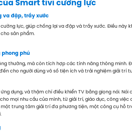
của Smart tivi cường lực
g va đập, trầy xước
cường lực, giúp chống lại va đập và trầy xước. Điều này 
 cho sản phẩm.
g phong phú
hông thường, mà còn tích hợp các tính năng thông minh. Đ
n cho người dùng vô số tiện ích và trải nghiệm giải trí t
t ứng dụng, và thậm chí điều khiển TV bằng giọng nói. Nói
ho mọi nhu cầu của mình, từ giải trí, giáo dục, công việc
 một trung tâm giải trí đa phương tiện, một công cụ hỗ tr
.
g