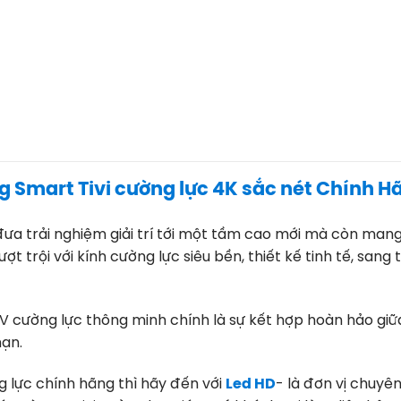
g Smart Tivi cường lực 4K sắc nét Chính 
ưa trải nghiệm giải trí tới một tầm cao mới mà còn mang
ợt trội với kính cường lực siêu bền, thiết kế tinh tế, san
 TV cường lực thông minh chính là sự kết hợp hoàn hảo giữ
ạn.
 lực chính hãng thì hãy đến với
Led HD
- là đơn vị chuyên