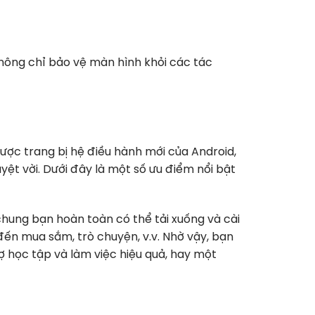
không chỉ bảo vệ màn hình khỏi các tác
ược trang bị hệ điều hành mới của Android,
uyệt vời. Dưới đây là một số ưu điểm nổi bật
 chung bạn hoàn toàn có thể tải xuống và cài
 đến mua sắm, trò chuyện, v.v. Nhờ vậy, bạn
ợ học tập và làm việc hiệu quả, hay một