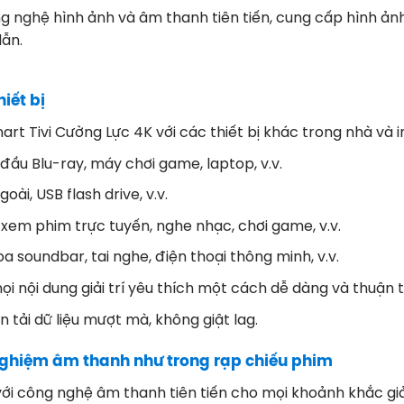
g nghệ hình ảnh và âm thanh tiên tiến, cung cấp hình ả
dẫn.
iết bị
rt Tivi Cường Lực 4K với các thiết bị khác trong nhà và i
đầu Blu-ray, máy chơi game, laptop, v.v.
ài, USB flash drive, v.v.
, xem phim trực tuyến, nghe nhạc, chơi game, v.v.
a soundbar, tai nghe, điện thoại thông minh, v.v.
i nội dung giải trí yêu thích một cách dễ dàng và thuận t
 tải dữ liệu mượt mà, không giật lag.
ghiệm âm thanh như trong rạp chiếu phim
 công nghệ âm thanh tiên tiến cho mọi khoảnh khắc giải