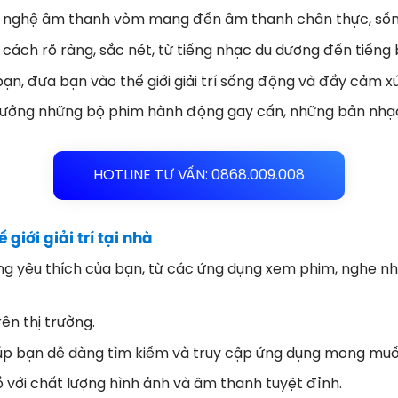
ng nghệ âm thanh vòm mang đến âm thanh chân thực, sốn
 cách rõ ràng, sắc nét, từ tiếng nhạc du dương đến tiếng
, đưa bạn vào thế giới giải trí sống động và đầy cảm xú
ởng những bộ phim hành động gay cấn, những bản nhạc 
HOTLINE TƯ VẤN: 0868.009.008
iới giải trí tại nhà
ụng yêu thích của bạn, từ các ứng dụng xem phim, nghe 
ên thị trường.
giúp bạn dễ dàng tìm kiếm và truy cập ứng dụng mong muố
ồ với chất lượng hình ảnh và âm thanh tuyệt đỉnh.