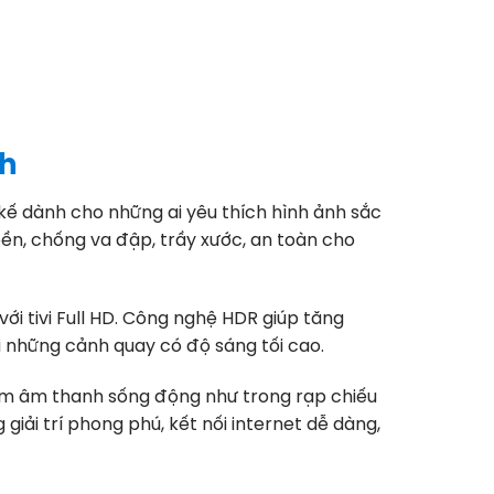
nh
 kế dành cho những ai yêu thích hình ảnh sắc
bền, chống va đập, trầy xước, an toàn cho
ới tivi Full HD. Công nghệ HDR giúp tăng
ới những cảnh quay có độ sáng tối cao.
iệm âm thanh sống động như trong rạp chiếu
iải trí phong phú, kết nối internet dễ dàng,