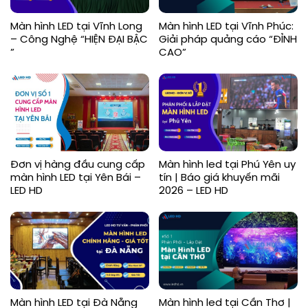
Màn hình LED tại Vĩnh Long
Màn hình LED tại Vĩnh Phúc:
– Công Nghệ “HIỆN ĐẠI BẬC
Giải pháp quảng cáo “ĐỈNH
”
CAO”
Đơn vị hàng đầu cung cấp
Màn hình led tại Phú Yên uy
màn hình LED tại Yên Bái –
tín | Báo giá khuyến mãi
LED HD
2026 – LED HD
Màn hình LED tại Đà Nẵng
Màn hình led tại Cần Thơ |