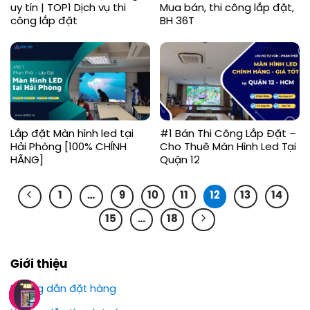
uy tín | TOP1 Dịch vụ thi
Mua bán, thi công lắp đặt,
công lắp đặt
BH 36T
Lắp đặt Màn hình led tại
#1 Bán Thi Công Lắp Đặt –
Hải Phòng [100% CHÍNH
Cho Thuê Màn Hình Led Tại
HÃNG]
Quận 12
1
…
9
10
11
12
13
14
15
…
18
Giới thiệu
Hướng dẫn đặt hàng