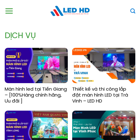
Skip
to
content
DỊCH VỤ
Màn hình led tại Tiền Giang
Thiết kế và thi công lắp
– [100%Hàng chính hãng,
đặt màn hình LED tại Trà
Ưu đãi ]
Vinh – LED HD