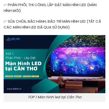
✅ PHÂN PHỐI, THI CÔNG, LẮP ĐẶT MÀN HÌNH LED (MÀN
HÌNH MỚI)
✅ SỬA CHỮA, BẢO HÀNH, BẢO TRÌ MÀN HÌNH LED (TẤT CẢ
CÁC MÀN HÌNH LED ĐÃ QUA SỬ DỤNG)
TOP 1 Màn hình led tại Cần Thơ