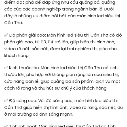
điểm đột phá để đáp ứng nhu cầu quảng bá, quảng
cáo của các doanh nghiệp trong ngành bán lẻ. Dưới
đây là những ưu điểm nổi bật của màn hình led siêu thị
Cần Thơ:
✅ Độ phân giải cao: Màn hình led siêu thị Cần Thơ có độ
phân giải cao, từ P3, P4 trở lên, giúp hiển thị hình ảnh,
video rõ nét, sắc nét, đem lại trải nghiệm thị giác cho
khách hàng.
✅ Kích thước lớn: Màn hình led siêu thị Cần Thơ có kích
thước lớn, phù hợp với không gian rộng lớn của siêu thị,
cửa hàng bán lẻ, giúp quảng bá sản phẩm, dịch vụ một
cách rõ ràng và thu hút sự chú ý của khách hàng.
✅ Độ sáng cao: Với độ sáng cao, màn hình led siêu thị
Cần Thơ giúp hiển thị hình ảnh, video rõ ràng, sắc nét, dù
ở môi trường có ánh sáng mạnh.
✅ Tính linh hoạt: Màn hình led siêu thị Cần Thơ có tính