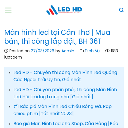
Skip
to
content
Màn hình led tại Cần Thơ | Mua
bán, thi công lắp đặt, BH 36T
Posted on
27/03/2026
by
Admin
Dịch Vụ
1183
lượt xem
Led HD - Chuyên thi công Màn Hình Led Quảng
Cáo Ngoài Trời Uy tín, Giá nhất
Led HD - Chuyên phân phối, thi công Màn Hình
Led Hội trường trong nhà [Giá nhất]
#1 Báo giá Màn Hình Led Chiếu Bóng Đá, Rạp
chiếu phim [Tốt nhất 2023]
Báo giá Màn Hình Led cho Shop, Cửa Hàng [Bảo