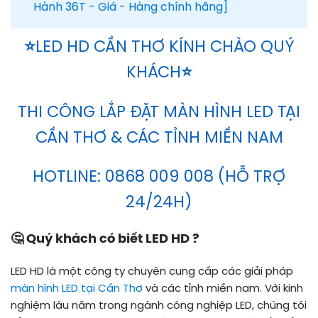
Hành 36T - Giá - Hàng chính hãng]
⭐
LED HD CẦN THƠ KÍNH CHÀO QUÝ
KHÁCH
⭐
THI CÔNG LẮP ĐẶT MÀN HÌNH LED TẠI
CẦN THƠ & CÁC TỈNH MIỀN NAM
HOTLINE: 0868 009 008 (HỖ TRỢ
24/24H)
🤔
Quý khách có biết LED HD ?
LED HD là một công ty chuyên cung cấp các giải pháp
màn hình LED tại Cần Thơ
và các tỉnh miền nam. Với kinh
nghiệm lâu năm trong ngành công nghiệp LED, chúng tôi