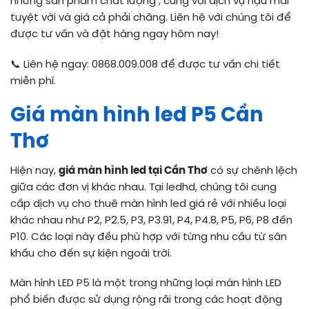
những sản phẩm chất lượng , cùng với dịch vụ hậu mãi
tuyệt vời và giá cả phải chăng. Liên hệ với chúng tôi để
được tư vấn và đặt hàng ngay hôm nay!
📞 Liên hệ ngay: 0868.009.008 để được tư vấn chi tiết
miễn phí.
Giá màn hình led P5 Cần
Thơ
Hiện nay,
giá màn hình led tại Cần Thơ
có sự chênh lệch
giữa các đơn vị khác nhau. Tại ledhd, chúng tôi cung
cấp dịch vụ cho thuê màn hình led giá rẻ với nhiều loại
khác nhau như
P2, P2.5, P3, P3.91, P4, P4.8, P5, P6, P8 đến
P10. Các loại này đều phù hợp với từng nhu cầu từ sân
khấu cho đến sự kiện ngoài trời.
Màn hình LED P5 là một trong những loại màn hình LED
phổ biến được sử dụng rộng rãi trong các hoạt động