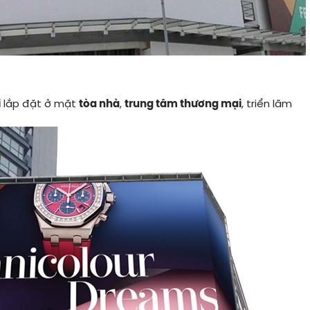
i
lắp đặt ở mặt
tòa nhà
,
trung tâm thương mại
, triển lãm