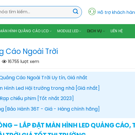
Hỗ trợ khách hà
MÀN HÌNH QUẢNG CÁO LCD
MODULE LED
DỊCH VỤ
LIÊN HỆ
 Cáo Ngoài Trời
16755 lượt xem
Quảng Cáo Ngoài Trời Uy tín, Giá nhất
n Hình Led Hội trường trong nhà [Giá nhất]
 Rạp chiếu phim [Tốt nhất 2023]
ng [Bảo Hành 36T - Giá - Hàng chính hãng]
ÔNG – LẮP ĐẶT MÀN HÌNH LED QUẢNG CÁO, 