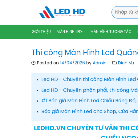
Skip
Tìm
to
kiếm:
content
GIỚI THIỆU
MÀN HÌNH LED
MÀN HÌNH TƯƠNG TÁC
Thi công Màn Hình Led Quảng
Posted on
14/04/2026
by
Admin
Dịch Vụ
Led HD - Chuyên thi công Màn Hình Led 
Led HD - Chuyên phân phối, thi công Mà
#1 Báo giá Màn Hình Led Chiếu Bóng Đá,
Báo giá Màn Hình Led cho Shop, Cửa Hà
LEDHD.VN CHUYÊN TƯ VẤN THI C