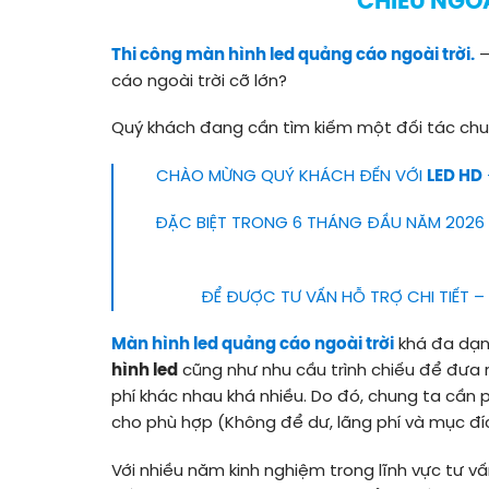
CHIẾU NGOÀ
Thi công màn hình led quảng cáo ngoài trời.
–
cáo ngoài trời cỡ lớn?
Quý khách đang cần tìm kiếm một đối tác chuy
CHÀO MỪNG QUÝ KHÁCH ĐẾN VỚI
LED HD
ĐẶC BIỆT TRONG 6 THÁNG ĐẦU NĂM 2026
ĐỂ ĐƯỢC TƯ VẤN HỖ TRỢ CHI TIẾT – 
Màn hình led quảng cáo ngoài trời
khá đa dạn
hình led
cũng như nhu cầu trình chiếu để đưa ra
phí khác nhau khá nhiều. Do đó, chung ta cần 
cho phù hợp (Không để dư, lãng phí và mục đí
Với nhiều năm kinh nghiệm trong lĩnh vực tư vấn