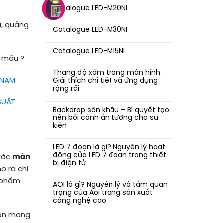
Catalogue LED-M20NI
u, quảng
Catalogue LED-M30NI
Catalogue LED-M15NI
u mãu ?
Thang độ xám trong màn hình:
 NAM
Giải thích chi tiết và ứng dụng
rộng rãi
SUẤT
Backdrop sân khấu – Bí quyết tạo
nên bối cảnh ấn tượng cho sự
kiện
LED 7 đoạn là gì? Nguyên lý hoạt
động của LED 7 đoạn trong thiết
hước
màn
bị điện tử
o ra chi
n phẩm
AOI là gì? Nguyên lý và tầm quan
trọng của Aoi trong sản xuất
công nghệ cao
ôn mang