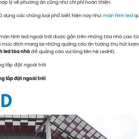
p lý về phương án cũng như chi phí hoàn thiện.
ử dụng các chủng loại phổ biết hiện nay như:
màn hình led
q
 màn hình led ngoài trời được gắn trên những tòa nhà cao t
ới múc đích mang lại những quảng cáo ấn tượng thu hút lượn
h led tòa nhà
để quảng cáo vui lòng liên hệ LedHD.
 lắp đặt ngoài trời
 lắp đặt ngoài trời