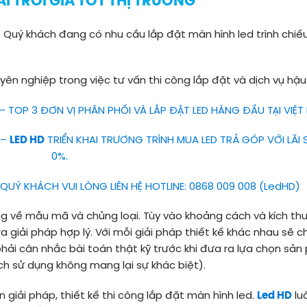
I TRỜI GIÁ TỐT THỊ TRƯỜNG
 Quý khách đang có nhu cầu lắp đặt màn hình led trình chiế
ên nghiệp trong việc tư vấn thi công lắp đặt và dịch vụ hậ
– TOP 3 ĐƠN VỊ PHÂN PHỐI VÀ LẮP ĐẶT LED HÀNG ĐẦU TẠI VIỆT
 –
LED HD
TRIỂN KHAI TRƯƠNG TRÌNH MUA LED TRẢ GÓP VỚI LÃI 
0%.
QUÝ KHÁCH VUI LÒNG LIÊN HỆ HOTLINE: 0868 009 008 (LedHD)
g về mẫu mã và chủng loại. Tùy vào khoảng cách và kích t
 giải pháp hợp lý. Với mỗi giải pháp thiết kế khác nhau sẽ ch
phải cân nhắc bài toán thật kỹ trước khi đưa ra lựa chọn sả
ch sử dụng không mang lại sự khác biệt).
 giải pháp, thiết kế thi công lắp đặt màn hình led.
Led HD
lu