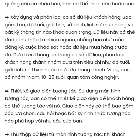
quảng cáo cá nhân hóa, bạn có thể theo các bước sau:
➡️
Xây dựng và phân loại cơ sở dữ liệu khách hàng: Bao
gồm tên, độ tuổi, giới tính, sở thích, lịch sử mua hàng và
bất kỳ thông tin nào khác quan trọng. Dữ liệu này có thể
được thu thập từ nhiều nguồn, chẳng hạn như mẫu
đăng ký, cuộc khảo sát hoặc dữ liệu mua hàng trước
đó. Dựa trên thông tin trong cơ sở dữ liệu, phân loại
khách hàng thành nhóm dựa trên tiêu chí như độ tuổi,
giới tính, sở thích hoặc mức độ trung thành. Ví dụ, bạn
có nhóm “Nam, 18-25 tuổi, quan tâm công nghệ”.
➡️
Thiết kế giao diện tương tác: Sử dụng màn hình
tương tác, bạn có thể thiết kế giao diện để khách hàng
có thể tương tác với nó. Giao diện này có thể bao gồm
các lựa chọn, câu hỏi hoặc bất kỳ hình thức tương tác
nào phù hợp với nhu cầu của bạn.
➡️
Thu thập dữ liệu từ màn hình tương tác: Khi khách