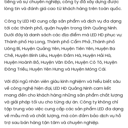
tiếng và sự chuyên nghiệp, công ty đã xây dựng được
lòng tin và đánh giá cao từ khách hàng trên toàn quốc.
Công ty LED HD cung cấp sản phẩm và dịch vụ đa dạng
tới các thành phố, quận huyện trong tỉnh Quảng Ninh.
Dưới đây là danh sách các địa điểm mà LED HD phục vụ:
Thành phố Hạ Long, Thành phố Cẩm Phả ,Thành phố
Uông Bí, Huyện Quảng Yên, Huyện Tiên Yên, Huyện Ba
Chẽ, Huyện Bình Liêu, Huyện Đầm Hà, Huyện Hải Hà,
Huyện Hoành Bồ, Huyện Vân Đồn, Huyện Cô Tô, Huyện
Đông Triều, Huyện Yên Hưng và Huyện Móng Cái.
Với đội ngũ nhân viên giàu kinh nghiệm và hiểu biết sâu
về công nghệ hiện đại, LED HD Quảng Ninh cam kết
mang đến cho khách hàng những sản phẩm chất lượng
và giải pháp tối ưu cho từng dự án. Công ty không chỉ
tập trung vào việc cung cấp các sản phẩm LED đa dạng
về mẫu mã và chất lượng, mà còn đảm bảo dịch vụ hỗ
trợ sau bán hàng tận tâm và chuyên nghiệp.