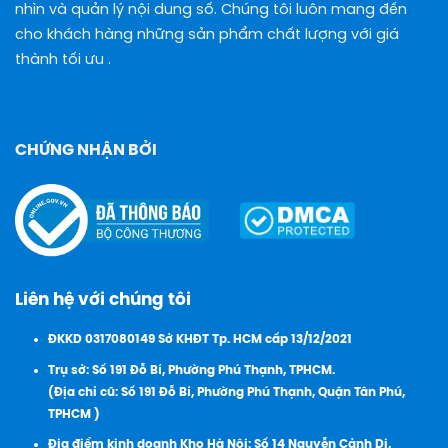
nhìn và quản lý nội dung số. Chúng tôi luôn mang đến
cho khách hàng những sản phẩm chất lượng với giá
thành tối ưu .
CHỨNG NHẬN BỞI
Liên hệ với chúng tôi
ĐKKD 0317080149 Sở KHĐT Tp. HCM cấp 13/12/2021
Trụ sở: Số 191 Đỗ Bí, Phường Phú Thạnh, TPHCM.
(Địa chỉ cũ: Số 191 Đỗ Bí, Phường Phú Thạnh, Quận Tân Phú,
TPHCM )
Đia điểm kinh doanh Kho Hà Nội: Số 14 Nguyễn Cảnh Dị,