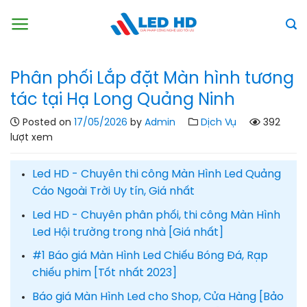
Skip
to
content
Phân phối Lắp đặt Màn hình tương
tác tại Hạ Long Quảng Ninh
Posted on
17/05/2026
by
Admin
Dịch Vụ
392
lượt xem
Led HD - Chuyên thi công Màn Hình Led Quảng
Cáo Ngoài Trời Uy tín, Giá nhất
Led HD - Chuyên phân phối, thi công Màn Hình
Led Hội trường trong nhà [Giá nhất]
#1 Báo giá Màn Hình Led Chiếu Bóng Đá, Rạp
chiếu phim [Tốt nhất 2023]
Báo giá Màn Hình Led cho Shop, Cửa Hàng [Bảo