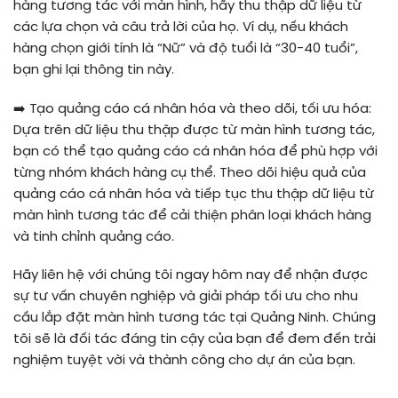
hàng tương tác với màn hình, hãy thu thập dữ liệu từ
các lựa chọn và câu trả lời của họ. Ví dụ, nếu khách
hàng chọn giới tính là “Nữ” và độ tuổi là “30-40 tuổi”,
bạn ghi lại thông tin này.
➡️
Tạo quảng cáo cá nhân hóa và theo dõi, tối ưu hóa:
Dựa trên dữ liệu thu thập được từ màn hình tương tác,
bạn có thể tạo quảng cáo cá nhân hóa để phù hợp với
từng nhóm khách hàng cụ thể. Theo dõi hiệu quả của
quảng cáo cá nhân hóa và tiếp tục thu thập dữ liệu từ
màn hình tương tác để cải thiện phân loại khách hàng
và tinh chỉnh quảng cáo.
Hãy liên hệ với chúng tôi ngay hôm nay để nhận được
sự tư vấn chuyên nghiệp và giải pháp tối ưu cho nhu
cầu lắp đặt màn hình tương tác tại Quảng Ninh. Chúng
tôi sẽ là đối tác đáng tin cậy của bạn để đem đến trải
nghiệm tuyệt vời và thành công cho dự án của bạn.