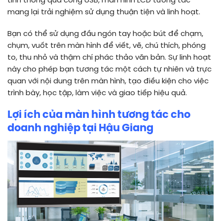
tính thông qua cổng USB, màn hình LCD tương tác
mang lại trải nghiệm sử dụng thuận tiện và linh hoạt.
Bạn có thể sử dụng đầu ngón tay hoặc bút để chạm,
chụm, vuốt trên màn hình để viết, vẽ, chú thích, phóng
to, thu nhỏ và thậm chí phác thảo văn bản. Sự linh hoạt
này cho phép bạn tương tác một cách tự nhiên và trực
quan với nội dung trên màn hình, tạo điều kiện cho việc
trình bày, học tập, làm việc và giao tiếp hiệu quả.
Lợi ích của màn hình tương tác cho
doanh nghiệp tại Hậu Giang