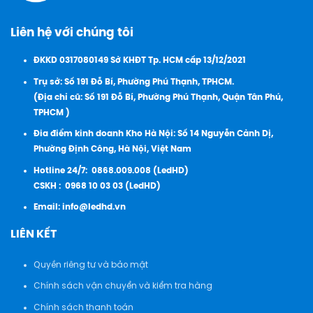
Liên hệ với chúng tôi
ĐKKD 0317080149 Sở KHĐT Tp. HCM cấp 13/12/2021
Trụ sở: Số 191 Đỗ Bí, Phường Phú Thạnh, TPHCM.
(Địa chỉ cũ: Số 191 Đỗ Bí, Phường Phú Thạnh, Quận Tân Phú,
TPHCM )
Đia điểm kinh doanh Kho Hà Nội: Số 14 Nguyễn Cảnh Dị,
Phường Định Công, Hà Nội, Việt Nam
Hotline 24/7:
0868.009.008 (LedHD)
CSKH :
0968 10 03 03 (LedHD)
Email:
info@ledhd.vn
LIÊN KẾT
Quyền riêng tư và bảo mật
Chính sách vận chuyển và kiểm tra hàng
Chính sách thanh toán