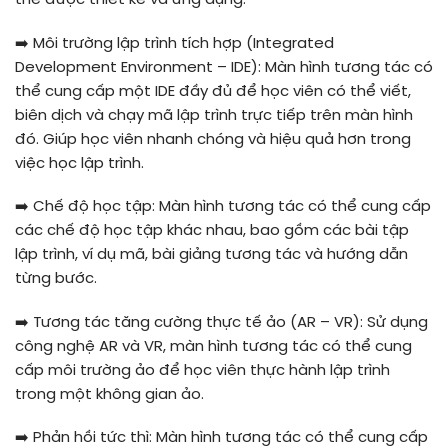
thể được thiết kế và ứng dụng:
➡️
Môi trường lập trình tích hợp (Integrated
Development Environment – IDE): Màn hình tương tác có
thể cung cấp một IDE đầy đủ để học viên có thể viết,
biên dịch và chạy mã lập trình trực tiếp trên màn hình
đó. Giúp học viên nhanh chóng và hiệu quả hơn trong
việc học lập trình.
➡️
Chế độ học tập: Màn hình tương tác có thể cung cấp
các chế độ học tập khác nhau, bao gồm các bài tập
lập trình, ví dụ mã, bài giảng tương tác và hướng dẫn
từng bước.
➡️
Tương tác tăng cường thực tế ảo (AR – VR): Sử dụng
công nghệ AR và VR, màn hình tương tác có thể cung
cấp môi trường ảo để học viên thực hành lập trình
trong một không gian ảo.
➡️
Phản hồi tức thì: Màn hình tương tác có thể cung cấp