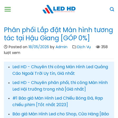
Skip
to
content
Phân phối Lắp đặt Màn hình tương
tác tại Hậu Giang [GÓP 0%]
Posted on
18/05/2026
by
Admin
Dịch Vụ
358
lượt xem
Led HD - Chuyên thi công Màn Hình Led Quảng
Cáo Ngoài Trời Uy tín, Giá nhất
Led HD - Chuyên phân phối, thi công Màn Hình
Led Hội trường trong nhà [Giá nhất]
#1 Báo giá Màn Hình Led Chiếu Bóng Đá, Rạp
chiếu phim [Tốt nhất 2023]
Báo giá Màn Hình Led cho Shop, Cửa Hàng [Bảo