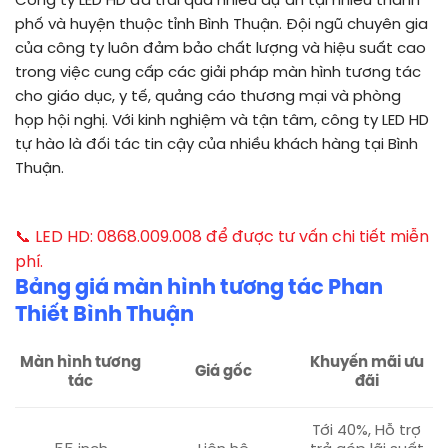
Công ty LED HD đã trải qua nhiều dự án tại nhiều thành
phố và huyện thuộc tỉnh Bình Thuận. Đội ngũ chuyên gia
của công ty luôn đảm bảo chất lượng và hiệu suất cao
trong việc cung cấp các giải pháp màn hình tương tác
cho giáo dục, y tế, quảng cáo thương mại và phòng
họp hội nghị. Với kinh nghiệm và tận tâm, công ty LED HD
tự hào là đối tác tin cậy của nhiều khách hàng tại Bình
Thuận.
📞 LED HD: 0868.009.008 để được tư vấn chi tiết miễn
phí.
Bảng giá màn hình tương tác Phan
Thiết Bình Thuận
Màn hình tương
Khuyến mãi ưu
Giá gốc
tác
đãi
Tới 40%, Hỗ trợ