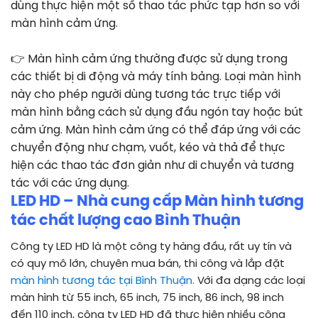
dùng thực hiện một số thao tác phức tạp hơn so với
màn hình cảm ứng.
👉
Màn hình cảm ứng thường được sử dụng trong
các thiết bị di động và máy tính bảng. Loại màn hình
này cho phép người dùng tương tác trực tiếp với
màn hình bằng cách sử dụng đầu ngón tay hoặc bút
cảm ứng. Màn hình cảm ứng có thể đáp ứng với các
chuyển động như chạm, vuốt, kéo và thả để thực
hiện các thao tác đơn giản như di chuyển và tương
tác với các ứng dụng.
LED HD – Nhà cung cấp Màn hình tương
tác chất lượng cao Bình Thuận
Công ty LED HD là một công ty hàng đầu, rất uy tín và
có quy mô lớn, chuyên mua bán, thi công và lắp đặt
màn hình tương tác tại Bình Thuận.
Với đa dạng các loại
màn hình từ 55 inch, 65 inch, 75 inch, 86 inch, 98 inch
đến 110 inch, công ty LED HD đã thực hiện nhiều công