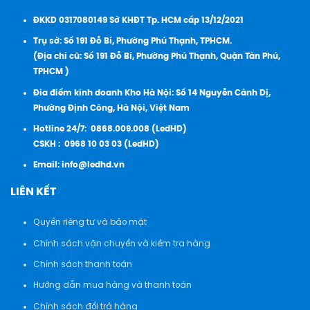
ĐKKD 0317080149 Sở KHĐT Tp. HCM cấp 13/12/2021
Trụ sở: Số 191 Đỗ Bí, Phường Phú Thạnh, TPHCM.
(Địa chỉ cũ: Số 191 Đỗ Bí, Phường Phú Thạnh, Quận Tân Phú,
TPHCM )
Đia điểm kinh doanh Kho Hà Nội: Số 14 Nguyễn Cảnh Dị,
Phường Định Công, Hà Nội, Việt Nam
Hotline 24/7:
0868.009.008 (LedHD)
CSKH :
0968 10 03 03 (LedHD)
Email:
info@ledhd.vn
LIÊN KẾT
Quyền riêng tư và bảo mật
Chính sách vận chuyển và kiểm tra hàng
Chính sách thanh toán
Hướng dẫn mua hàng và thanh toán
Chính sách đổi trả hàng