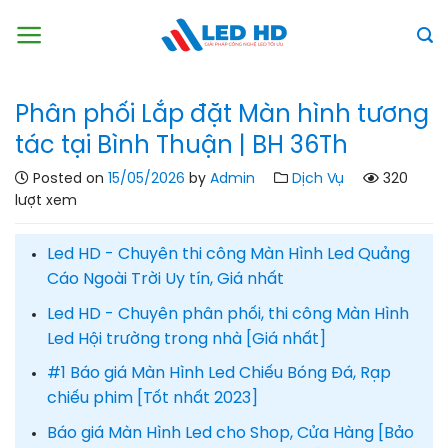
Skip
to
content
Phân phối Lắp đặt Màn hình tương
tác tại Bình Thuận | BH 36Th
Posted on
15/05/2026
by
Admin
Dịch Vụ
320
lượt xem
Led HD - Chuyên thi công Màn Hình Led Quảng
Cáo Ngoài Trời Uy tín, Giá nhất
Led HD - Chuyên phân phối, thi công Màn Hình
Led Hội trường trong nhà [Giá nhất]
#1 Báo giá Màn Hình Led Chiếu Bóng Đá, Rạp
chiếu phim [Tốt nhất 2023]
Báo giá Màn Hình Led cho Shop, Cửa Hàng [Bảo