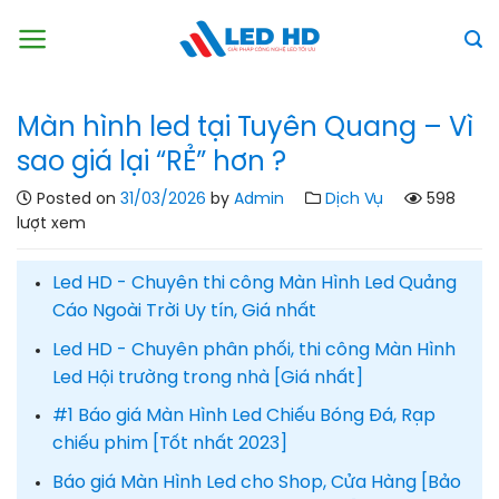
Skip
to
content
Màn hình led tại Tuyên Quang – Vì
sao giá lại “RẺ” hơn ?
Posted on
31/03/2026
by
Admin
Dịch Vụ
598
lượt xem
Led HD - Chuyên thi công Màn Hình Led Quảng
Cáo Ngoài Trời Uy tín, Giá nhất
Led HD - Chuyên phân phối, thi công Màn Hình
Led Hội trường trong nhà [Giá nhất]
#1 Báo giá Màn Hình Led Chiếu Bóng Đá, Rạp
chiếu phim [Tốt nhất 2023]
Báo giá Màn Hình Led cho Shop, Cửa Hàng [Bảo