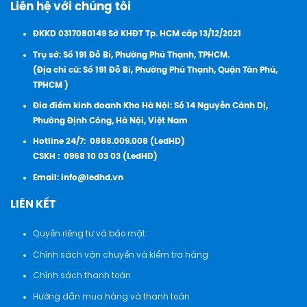
Liên hệ với chúng tôi
ĐKKD 0317080149 Sở KHĐT Tp. HCM cấp 13/12/2021
Trụ sở: Số 191 Đỗ Bí, Phường Phú Thạnh, TPHCM.
(Địa chỉ cũ: Số 191 Đỗ Bí, Phường Phú Thạnh, Quận Tân Phú,
TPHCM )
Đia điểm kinh doanh Kho Hà Nội: Số 14 Nguyễn Cảnh Dị,
Phường Định Công, Hà Nội, Việt Nam
Hotline 24/7:
0868.009.008 (LedHD)
CSKH :
0968 10 03 03 (LedHD)
Email:
info@ledhd.vn
LIÊN KẾT
Quyền riêng tư và bảo mật
Chính sách vận chuyển và kiểm tra hàng
Chính sách thanh toán
Hướng dẫn mua hàng và thanh toán