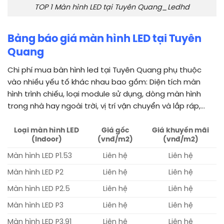
TOP 1 Màn hình LED tại Tuyên Quang_Ledhd
Bảng báo giá màn hình LED tại Tuyên
Quang
Chi phí
mua bàn hình led tại Tuyên Quang phụ thuộc
vào nhiều yếu tố khác nhau bao gồm: Diện tích màn
hình trình chiếu, loại module sử dụng, dòng màn hình
trong nhà hay ngoài trời, vị trí vận chuyển và lắp ráp,…
Loại màn hình LED
Giá gốc
Giá khuyến mãi
(Indoor)
(vnđ/m2)
(vnđ/m2)
Màn hình LED P1.53
Liên hệ
Liên hệ
Màn hình LED P2
Liên hệ
Liên hệ
Màn hình LED P2.5
Liên hệ
Liên hệ
Màn hình LED P3
Liên hệ
Liên hệ
Màn hình LED P3.91
Liên hệ
Liên hệ