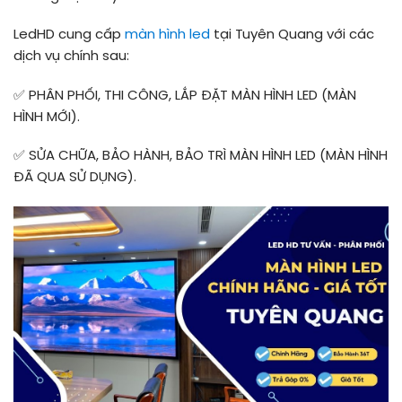
LedHD cung cấp
màn hình led
tại Tuyên Quang với các
dịch vụ chính sau:
✅ PHÂN PHỐI, THI CÔNG, LẮP ĐẶT MÀN HÌNH LED (MÀN
HÌNH MỚI).
✅ SỬA CHỮA, BẢO HÀNH, BẢO TRÌ MÀN HÌNH LED (MÀN HÌNH
ĐÃ QUA SỬ DỤNG).