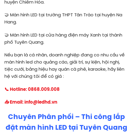
huyện Chiêm Hóa.
🤝
Màn hình LED tại trường THPT Tân Trào tại huyện Na
Hang.
🤝
Màn hình LED tại cửa hàng điện máy Xanh tại thành
phố Tuyên Quang.
Nếu bạn là cá nhân, doanh nghiệp đang co nhu cầu về
màn hình led cho quảng cáo, giải trí, sự kiện, hội nghị,
tiệc cưới, bảng hiệu hay quán cà phê, karaoke, hãy liên
hệ với chúng tôi để có giá :
📞 Hotline:
0868.009.008
📥 Email:
info@ledhd.vn
Chuyên Phân phối – Thi công lắp
đặt màn hình LED tại Tuyên Quang