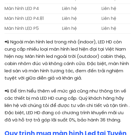
Màn hình LED P4
Liên hệ
Liên hệ
Màn hình LED P4.81
Liên hệ
Liên hệ
Màn hình LED P5
Liên hệ
Liên hệ
📲
Ngoài màn hình led trong nhà (indoor), LED HD còn
cung cấp nhiều loại màn hình led hiện đại tại Việt Nam
hiện nay. Màn hình led ngoài trời (outdoor) cabin thép,
cabin nhôm đúc và không cánh cửa. Đặc biệt, màn hình
led sàn và màn hình tương tác, đem đến trải nghiệm
tuyệt vời giữa diễn giả và khán giả.
📲 Để tìm hiểu thêm về mức giá cũng như thông tin về
các thiết bị mà LED HD cung cấp. Quý khách hàng hãy
liên hệ với chúng tôi để được tư vấn chi tiết và tận tình .
Đặc biệt, LED HD đang có chương trình khuyến mãi ưu
đã và hỗ trợ trả góp lãi suất 0%, bảo hành 36 tháng.
Quy trình mua màn hình Led tại Tuyên