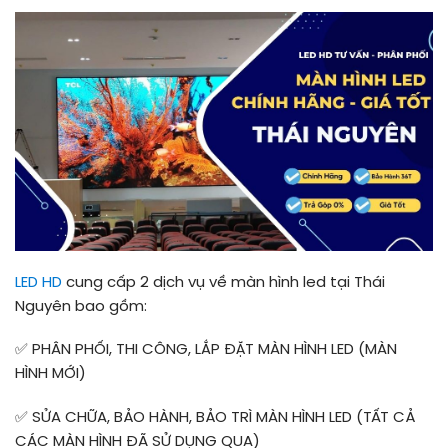
LED HD
cung cấp 2 dịch vụ về màn hình led tại Thái
Nguyên bao gồm:
✅ PHÂN PHỐI, THI CÔNG, LẮP ĐẶT MÀN HÌNH LED (MÀN
HÌNH MỚI)
✅ SỬA CHỮA, BẢO HÀNH, BẢO TRÌ MÀN HÌNH LED (TẤT CẢ
CÁC MÀN HÌNH ĐÃ SỬ DỤNG QUA)