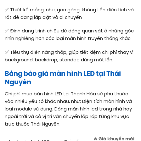
✅ Thiết kế mỏng, nhẹ, gọn gàng, không tốn diện tích và
rất dễ dang lắp đặt và di chuyển
✅ Định dạng trình chiếu dễ dàng quan sát ở những góc
nhìn nghiêng hơn các loại màn hình truyền thống khác.
✅ Tiêu thụ điện năng thấp, giúp tiết kiệm chi phí thay vì
background, backdrop, standee dùng một lần.
Bảng báo giá màn hình LED tại Thái
Nguyên
Chi phí mua bán hình LED tại Thanh Hóa sẽ phụ thuộc
vào nhiều yếu tố khác nhau, như: Diện tích màn hình và
loại module sử dụng. Dòng màn hình led trong nhà hay
ngoài trời và cả vị trí vận chuyển lắp ráp từng khu vực
trực thuộc Thái Nguyên.
🔥 Giá khuyến mãi