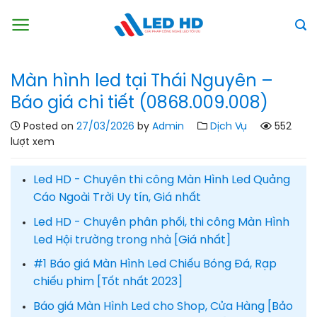
Skip
to
content
Màn hình led tại Thái Nguyên –
Báo giá chi tiết (0868.009.008)
Posted on
27/03/2026
by
Admin
Dịch Vụ
552
lượt xem
Led HD - Chuyên thi công Màn Hình Led Quảng
Cáo Ngoài Trời Uy tín, Giá nhất
Led HD - Chuyên phân phối, thi công Màn Hình
Led Hội trường trong nhà [Giá nhất]
#1 Báo giá Màn Hình Led Chiếu Bóng Đá, Rạp
chiếu phim [Tốt nhất 2023]
Báo giá Màn Hình Led cho Shop, Cửa Hàng [Bảo