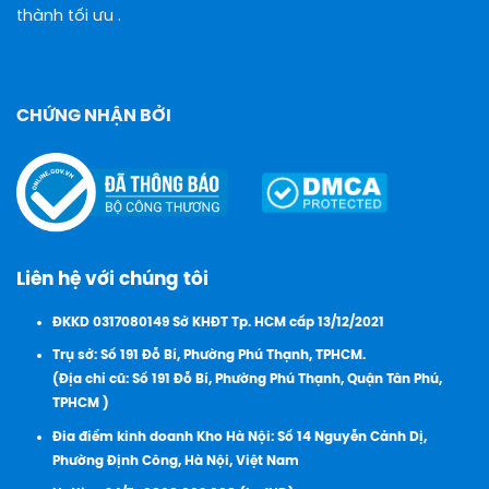
thành tối ưu .
CHỨNG NHẬN BỞI
Liên hệ với chúng tôi
ĐKKD 0317080149 Sở KHĐT Tp. HCM cấp 13/12/2021
Trụ sở: Số 191 Đỗ Bí, Phường Phú Thạnh, TPHCM.
(Địa chỉ cũ: Số 191 Đỗ Bí, Phường Phú Thạnh, Quận Tân Phú,
TPHCM )
Đia điểm kinh doanh Kho Hà Nội: Số 14 Nguyễn Cảnh Dị,
Phường Định Công, Hà Nội, Việt Nam