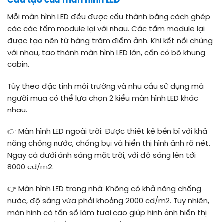
Cấu tạo của màn hình LED
Mỗi màn hình LED đều được cấu thành bằng cách ghép
các các tấm module lại với nhau. Các tấm module lại
được tạo nên từ hàng trăm điểm ảnh. Khi kết nối chúng
với nhau, tạo thành màn hình LED lớn, cần có bộ khung
cabin.
Tùy theo đặc tính môi trường và nhu cầu sử dụng mà
người mua có thể lựa chọn 2 kiểu màn hình LED khác
nhau.
👉 Màn hình LED
ngoài trời
: Đ
ược thiết kế bền bỉ với khả
năng chống nước, chống bụi và hiển thị hình ảnh rõ nét.
Ngay cả dưới ánh sáng mặt trời, với độ sáng lên tới
8000 cd/m2.
👉 Màn hình LED
trong nhà
:
Không có khả năng chống
nước, độ sáng vừa phải khoảng 2000 cd/m2. Tuy nhiên,
màn hình có tần số làm tươi cao giúp hình ảnh hiển thị