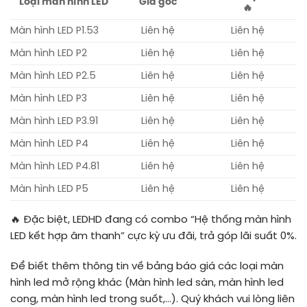
Loại màn hình LED
Giá gốc
🔥
Màn hình LED P1.53
Liên hệ
Liên hệ
Màn hình LED P2
Liên hệ
Liên hệ
Màn hình LED P2.5
Liên hệ
Liên hệ
Màn hình LED P3
Liên hệ
Liên hệ
Màn hình LED P3.91
Liên hệ
Liên hệ
Màn hình LED P4
Liên hệ
Liên hệ
Màn hình LED P4.81
Liên hệ
Liên hệ
Màn hình LED P5
Liên hệ
Liên hệ
🔥 Đặc biệt, LEDHD đang có combo “Hệ thống màn hình
LED kết hợp âm thanh” cực kỳ ưu đãi, trả góp lãi suất 0%.
Để biết thêm thông tin về bảng báo giá các loại màn
hình led mở rộng khác (Màn hình led sàn, màn hình led
cong, màn hình led trong suốt,…). Quý khách vui lòng liên