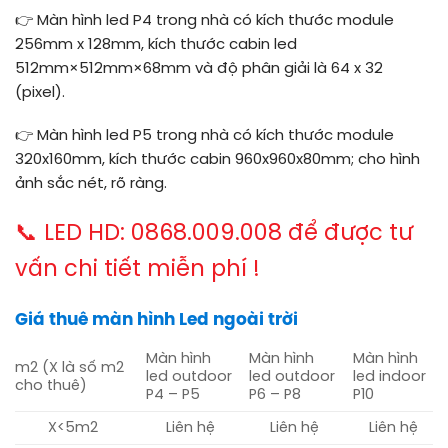
👉 Màn hình led P4 trong nhà có kích thước module
256mm x 128mm, kích thước cabin led
512mm×512mm×68mm và độ phân giải là 64 x 32
(pixel).
👉 Màn hình led P5 trong nhà có kích thước module
320x160mm, kích thước cabin 960x960x80mm; cho hình
ảnh sắc nét, rõ ràng.
📞 LED HD: 0868.009.008 để được tư
vấn chi tiết miễn phí !
Giá thuê màn hình Led ngoài trời
Màn hình
Màn hình
Màn hình
m2 (X là số m2
led outdoor
led outdoor
led indoor
cho thuê)
P4 – P5
P6 – P8
P10
X<5m2
Liên hệ
Liên hệ
Liên hệ