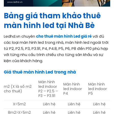
Bảng giá tham khảo thuê
màn hình led tại Nhà Bè
Ledhd.vn chuyên
cho thuê màn hình Led giá rẻ
với đủ
các loại màn hình led trong nhà, màn hình led ngoài trời
từ P2, P2.5, P3, P3.91, P4, P4.8, P5, P6, P8 đến P10 phù hợp
với từng nhu cầu trình chiếu cho từng sân khấu và sự
kiện của khách hàng.
Giá thuê màn hình Led trong nhà
Màn hình
Màn hình
Màn hình
m2 (X là số m2
led indoor
led indoor
led indoor
cho thuê)
P2 – P2.5 –
P4
P5
P3 – P3.91
X<5m2
Liên hệ
Liên hệ
Liên hệ
8m2>X>5m2
Liên hệ
Liên hệ
Liên hệ