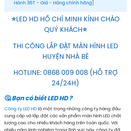
Hành 36T - Giá - Hàng chính hãng]
⭐
LED HD HỒ CHÍ MINH KÍNH CHÀO
QUÝ KHÁCH
⭐
THI CÔNG LẮP ĐẶT MÀN HÌNH LED
HUYỆN NHÀ BÈ
HOTLINE: 0868 009 008 (HỖ TRỢ
24/24H)
🤔
Bạn có biết LED HD ?
Công ty LED HD
là một trong những công ty hàng đầu
cung cấp và lắp đặt các sản phẩm màn hình LED chất
lượng cao cho nhiều khách hàng trên toàn quốc. Với
nhiều năm kinh nghiệm trong lĩnh vực này, công ty đã