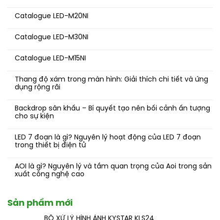
Catalogue LED-M20NI
Catalogue LED-M30NI
Catalogue LED-M15NI
Thang độ xám trong màn hình: Giải thích chi tiết và ứng
dụng rộng rãi
Backdrop sân khấu – Bí quyết tạo nên bối cảnh ấn tượng
cho sự kiện
LED 7 đoạn là gì? Nguyên lý hoạt động của LED 7 đoạn
trong thiết bị điện tử
AOI là gì? Nguyên lý và tầm quan trọng của Aoi trong sản
xuất công nghệ cao
Sản phẩm mới
BỘ XỬ LÝ HÌNH ẢNH KYSTAR KLS24