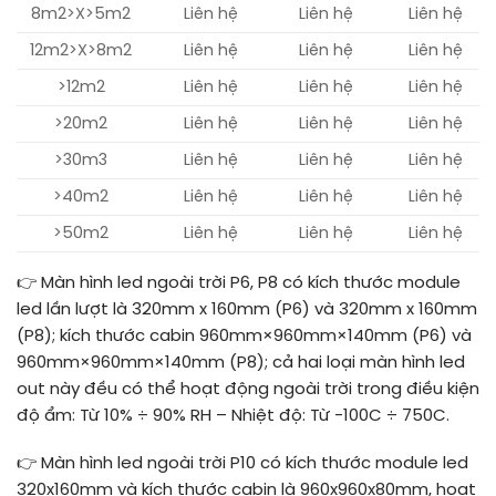
8m2>X>5m2
Liên hệ
Liên hệ
Liên hệ
12m2>X>8m2
Liên hệ
Liên hệ
Liên hệ
>12m2
Liên hệ
Liên hệ
Liên hệ
>20m2
Liên hệ
Liên hệ
Liên hệ
>30m3
Liên hệ
Liên hệ
Liên hệ
>40m2
Liên hệ
Liên hệ
Liên hệ
>50m2
Liên hệ
Liên hệ
Liên hệ
👉 Màn hình led ngoài trời P6, P8 có kích thước module
led lần lượt là 320mm x 160mm (P6) và 320mm x 160mm
(P8); kích thước cabin 960mm×960mm×140mm (P6) và
960mm×960mm×140mm (P8); cả hai loại màn hình led
out này đều có thể hoạt động ngoài trời trong điều kiện
độ ẩm: Từ 10% ÷ 90% RH – Nhiệt độ: Từ -100C ÷ 750C.
👉 Màn hình led ngoài trời P10 có kích thước module led
320x160mm và kích thước cabin là 960x960x80mm, hoạt