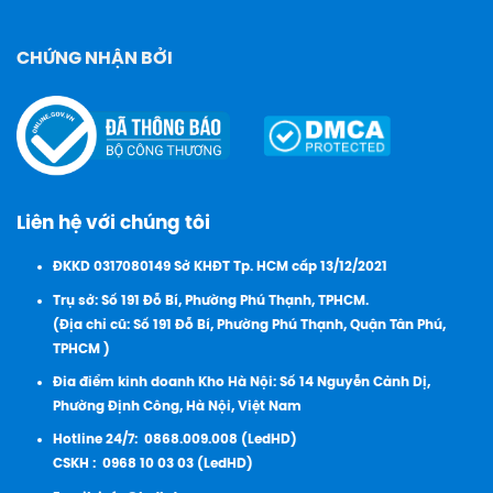
CHỨNG NHẬN BỞI
Liên hệ với chúng tôi
ĐKKD 0317080149 Sở KHĐT Tp. HCM cấp 13/12/2021
Trụ sở: Số 191 Đỗ Bí, Phường Phú Thạnh, TPHCM.
(Địa chỉ cũ: Số 191 Đỗ Bí, Phường Phú Thạnh, Quận Tân Phú,
TPHCM )
Đia điểm kinh doanh Kho Hà Nội: Số 14 Nguyễn Cảnh Dị,
Phường Định Công, Hà Nội, Việt Nam
Hotline 24/7:
0868.009.008 (LedHD)
CSKH :
0968 10 03 03 (LedHD)