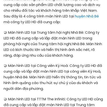
cung cấp các sản phẩm LED chất lượng cao và dịch vụ
cho nhiều đối tác và khách hàng trên khắp Việt Nam.
Sau đây là 4 công trình màn hình LED tại
huyện Nhà Bè
mà công ty LED HD đã cung cấp:
🤝
Màn hình LED tại Trung tâm hội nghị Nhà Bè: Công ty
LED HD đã cung cấp và lắp đặt màn hình LED trong
phòng hội nghị của Trung tâm hội nghị Nhà Bè. Màn hình
LED có kích thước lớn và hiển thị hình ảnh sắc nét, rõ
ràng, đáp ứng nhu cầu của khách hàng.
🤝
Màn hình LED tại Công viên Kỳ Hoà: Công ty LED HD đã
cung cấp và lắp đặt màn hình LED tại công viên Kỳ Hoà,
huyện Nhà Bè. Màn hình LED hiển thị thông tin, tin tức và
hình ảnh quảng cáo thu hút sự chú ý của du khách và
người dân địa phương.
🤝
Màn hình LED tại TTTM The Infiniti: Công ty LED HD cũng
đã cung cấp và lắp đặt màn hình LED tại Trung tâm