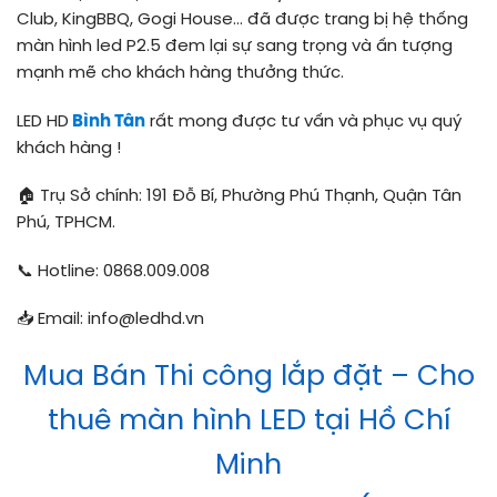
Club, KingBBQ, Gogi House… đã được trang bị hệ thống
màn hình led P2.5 đem lại sự sang trọng và ấn tượng
mạnh mẽ cho khách hàng thưởng thức.
LED HD
Bình Tân
rất mong được tư vấn và phục vụ quý
khách hàng !
🏠 Trụ Sở chính: 191 Đỗ Bí, Phường Phú Thạnh, Quận Tân
Phú, TPHCM.
📞 Hotline: 0868.009.008
📥 Email: info@ledhd.vn
Mua Bán Thi công lắp đặt – Cho
thuê màn hình LED tại Hồ Chí
Minh