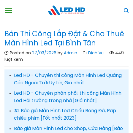
Skip
to
content
Bán Thi Công Lắp Đặt & Cho Thuê
Màn Hình Led Tại Bình Tân
Posted on
27/03/2026
by
Admin
Dịch Vụ
449
lượt xem
Led HD - Chuyên thi công Màn Hình Led Quảng
Cáo Ngoài Trời Uy tín, Giá nhất
Led HD - Chuyên phân phối, thi công Màn Hình
Led Hội trường trong nhà [Giá nhất]
#1 Báo giá Màn Hình Led Chiếu Bóng Đá, Rạp
chiếu phim [Tốt nhất 2023]
Báo giá Màn Hình Led cho Shop, Cửa Hàng [Bảo