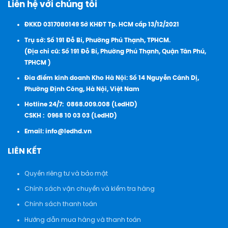
Liên hệ với chúng tôi
ĐKKD 0317080149 Sở KHĐT Tp. HCM cấp 13/12/2021
Trụ sở: Số 191 Đỗ Bí, Phường Phú Thạnh, TPHCM.
(Địa chỉ cũ: Số 191 Đỗ Bí, Phường Phú Thạnh, Quận Tân Phú,
TPHCM )
Đia điểm kinh doanh Kho Hà Nội: Số 14 Nguyễn Cảnh Dị,
Phường Định Công, Hà Nội, Việt Nam
Hotline 24/7:
0868.009.008 (LedHD)
CSKH :
0968 10 03 03 (LedHD)
Email:
info@ledhd.vn
LIÊN KẾT
Quyền riêng tư và bảo mật
Chính sách vận chuyển và kiểm tra hàng
Chính sách thanh toán
Hướng dẫn mua hàng và thanh toán