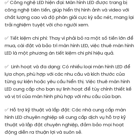
✅
Công nghệ LED hiện đại: Màn hình LED được trang bị
công nghệ tiên tiến, giúp hiển thị hình ảnh và video với
chất lượng cao và độ phân giải cực kỳ sắc nét, mang lại
trải nghiệm tuyệt vời cho người xem.
✅
Tiết kiệm chi phí: Thay vì phải bỏ ra một số tiền lớn để
mua, cài đặt và bảo trì màn hình LED, việc thuê màn hình
LED là một phương án tiết kiệm chi phí hiệu quả.
✅
Linh hoạt và đa dạng: Có nhiều loại màn hình LED để
lựa chọn, phù hợp với các nhu cầu và kích thước của
từng sự kiện hoặc yêu cầu hiển thị. Việc thuê màn hình
LED cung cấp cho bạn sự linh hoạt để tùy chỉnh thiết kế
và vị trí của màn hình phù hợp với nhu cầu của bạn.
✅
Hỗ trợ kỹ thuật và lắp đặt: Các nhà cung cấp màn
hình LED chuyên nghiệp sẽ cung cấp dịch vụ hỗ trợ kỹ
thuật và lắp đặt chuyên nghiệp, đảm bảo mọi hoạt
động diễn ra thuận lợi và suôn sẻ.