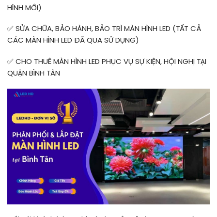
HÌNH MỚI)
✅
SỬA CHỮA, BẢO HÀNH, BẢO TRÌ MÀN HÌNH LED (TẤT CẢ
CÁC MÀN HÌNH LED ĐÃ QUA SỬ DỤNG)
✅
CHO THUÊ MÀN HÌNH LED PHỤC VỤ SỰ KIỆN, HỘI NGHỊ TẠI
QUẬN BÌNH TÂN