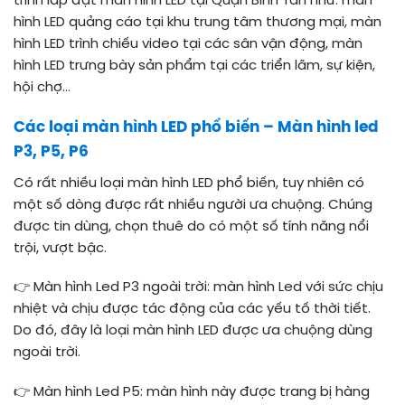
trình lắp đặt màn hình LED tại Quận Bình Tân như: màn
hình LED quảng cáo tại khu trung tâm thương mại, màn
hình LED trình chiếu video tại các sân vận động, màn
hình LED trưng bày sản phẩm tại các triển lãm, sự kiện,
hội chợ…
Các loại màn hình LED phổ biến – Màn hình led
P3, P5, P6
Có rất nhiều loại màn hình LED phổ biến, tuy nhiên có
một số dòng được rất nhiều người ưa chuộng. Chúng
được tin dùng, chọn thuê do có một số tính năng nổi
trội, vượt bậc.
👉
Màn hình Led P3 ngoài trời: màn hình Led với sức chịu
nhiệt và chịu được tác động của các yếu tố thời tiết.
Do đó, đây là loại màn hình LED được ưa chuộng dùng
ngoài trời.
👉
Màn hình Led P5: màn hình này được trang bị hàng