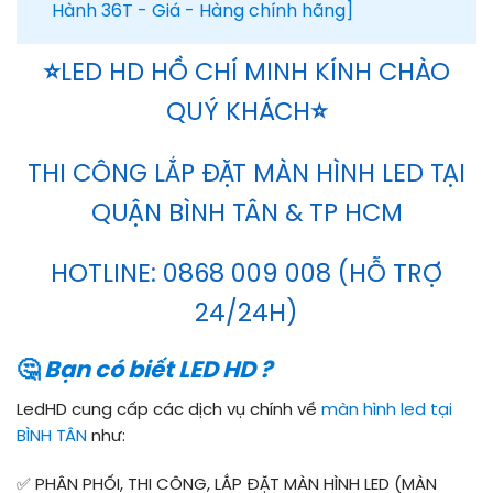
Hành 36T - Giá - Hàng chính hãng]
⭐
LED HD HỒ CHÍ MINH KÍNH CHÀO
QUÝ KHÁCH
⭐
THI CÔNG LẮP ĐẶT MÀN HÌNH LED TẠI
QUẬN BÌNH TÂN & TP HCM
HOTLINE: 0868 009 008 (HỖ TRỢ
24/24H)
🤔
Bạn có biết LED HD ?
LedHD cung cấp các dịch vụ chính về
màn hình led tại
BÌNH TÂN
như:
✅
PHÂN PHỐI, THI CÔNG, LẮP ĐẶT MÀN HÌNH LED (MÀN