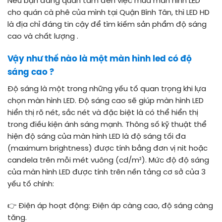
Nếu bạn đang quan tâm đến việc mua màn hình LED
cho quán cà phê của mình tại Quận Bình Tân, thì LED HD
là địa chỉ đáng tin cậy để tìm kiếm sản phẩm độ sáng
cao và chất lượng .
Vậy như thế nào là một màn hình led có độ
sáng cao ?
Độ sáng là một trong những yếu tố quan trọng khi lựa
chọn màn hình LED. Độ sáng cao sẽ giúp màn hình LED
hiển thị rõ nét, sắc nét và đặc biệt là có thể hiển thị
trong điều kiện ánh sáng mạnh. Thông số kỹ thuật thể
hiện độ sáng của màn hình LED là độ sáng tối đa
(maximum brightness) được tính bằng đơn vị nit hoặc
candela trên mỗi mét vuông (cd/m²). Mức độ độ sáng
của màn hình LED được tính trên nền tảng cơ sở của 3
yếu tố chính:
👉
Điện áp hoạt động: Điện áp càng cao, độ sáng càng
tăng.