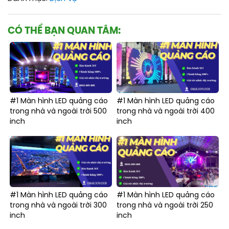
CÓ THỂ BẠN QUAN TÂM:
#1 Màn hình LED quảng cáo
#1 Màn hình LED quảng cáo
trong nhà và ngoài trời 500
trong nhà và ngoài trời 400
inch
inch
#1 Màn hình LED quảng cáo
#1 Màn hình LED quảng cáo
trong nhà và ngoài trời 300
trong nhà và ngoài trời 250
inch
inch