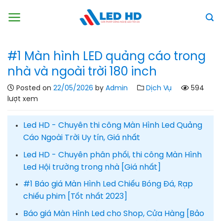
Skip
to
content
#1 Màn hình LED quảng cáo trong
nhà và ngoài trời 180 inch
Posted on
22/05/2026
by
Admin
Dịch Vụ
594
lượt xem
Led HD - Chuyên thi công Màn Hình Led Quảng
Cáo Ngoài Trời Uy tín, Giá nhất
Led HD - Chuyên phân phối, thi công Màn Hình
Led Hội trường trong nhà [Giá nhất]
#1 Báo giá Màn Hình Led Chiếu Bóng Đá, Rạp
chiếu phim [Tốt nhất 2023]
Báo giá Màn Hình Led cho Shop, Cửa Hàng [Bảo