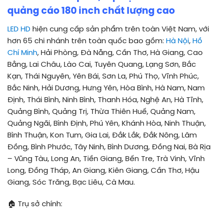
quảng cáo 180 inch chất lượng cao
LED HD
hiện cung cấp sản phẩm trên toàn Việt Nam, với
hơn 65 chi nhánh trên toàn quốc bao gồm:
Hà Nội
,
Hồ
Chí Minh
, Hải Phòng, Đà Nẵng, Cần Thơ, Hà Giang, Cao
Bằng, Lai Châu, Lào Cai, Tuyên Quang, Lạng Sơn, Bắc
Kạn, Thái Nguyên, Yên Bái, Sơn La, Phú Thọ, Vĩnh Phúc,
Bắc Ninh, Hải Dương, Hưng Yên, Hòa Bình, Hà Nam, Nam
Định, Thái Bình, Ninh Bình, Thanh Hóa, Nghệ An, Hà Tĩnh,
Quảng Bình, Quảng Trị, Thừa Thiên Huế, Quảng Nam,
Quảng Ngãi, Bình Định, Phú Yên, Khánh Hòa, Ninh Thuận,
Bình Thuận, Kon Tum, Gia Lai, Đắk Lắk, Đắk Nông, Lâm
Đồng, Bình Phước, Tây Ninh, Bình Dương, Đồng Nai, Bà Rịa
– Vũng Tàu, Long An, Tiền Giang, Bến Tre, Trà Vinh, Vĩnh
Long, Đồng Tháp, An Giang, Kiên Giang, Cần Thơ, Hậu
Giang, Sóc Trăng, Bạc Liêu, Cà Mau.
🏠 Trụ sở chính: