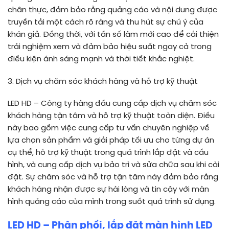
chân thực, đảm bảo rằng quảng cáo và nội dung được
truyền tải một cách rõ ràng và thu hút sự chú ý của
khán giả. Đồng thời, với tần số làm mới cao để cải thiện
trải nghiệm xem và đảm bảo hiệu suất ngay cả trong
điều kiện ánh sáng mạnh và thời tiết khắc nghiệt.
3. Dịch vụ chăm sóc khách hàng và hỗ trợ kỹ thuật
LED HD – Công ty hàng đầu cung cấp dịch vụ chăm sóc
khách hàng tận tâm và hỗ trợ kỹ thuật toàn diện. Điều
này bao gồm việc cung cấp tư vấn chuyên nghiệp về
lựa chọn sản phẩm và giải pháp tối ưu cho từng dự án
cụ thể, hỗ trợ kỹ thuật trong quá trình lắp đặt và cấu
hình, và cung cấp dịch vụ bảo trì và sửa chữa sau khi cài
đặt. Sự chăm sóc và hỗ trợ tận tâm này đảm bảo rằng
khách hàng nhận được sự hài lòng và tin cậy với màn
hình quảng cáo của mình trong suốt quá trình sử dụng.
LED HD – Phân phối, lắp đặt màn hình LED