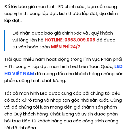
Để lấy báo giá màn hình LED chính xác , bạn cần cung
cấp vị trí thi công lắp đặt, kích thước lắp đặt, địa điểm
lắp đặt,..
Để nhận được báo giá chính xác và , quý khách
vui lòng liên hệ
HOTLINE: 0868.009.008
để được
tư vấn hoàn toàn
MIỄN PHÍ 24/7
Trải qua nhiều năm hoạt động trong lĩnh vực Phân phối
LED
– Thi công – Lắp đặt màn hình Led trên Toàn Quốc,
HD VIỆT NAM
đã mang đến cho khách hàng những sản
phẩm, công trình chất lượng.
Tất cả màn hình Led được cung cấp bởi chúng tôi đều
có xuất xứ rõ ràng và nhập tận gốc nhà sản xuất. Cùng
với đó chúng tôi luôn mang đến giá thành sản phẩm
cho Quý khách hàng. Chất lượng và uy tín được phản
hồi trực tiếp từ khách hàng qua các công trình chúng
tôi đã thi công.