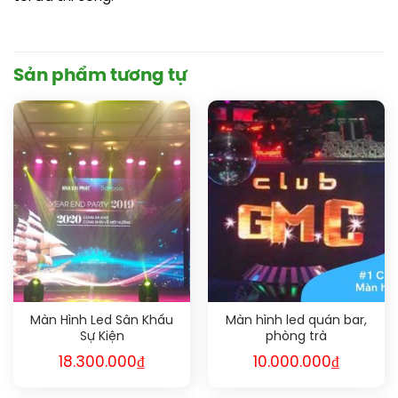
Sản phẩm tương tự
Màn Hình Led Sân Khấu
Màn hình led quán bar,
Sự Kiện
phòng trà
18.300.000
₫
10.000.000
₫