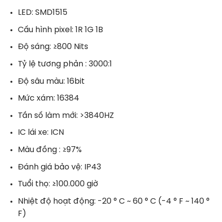
LED: SMD1515
Cấu hình pixel: 1R 1G 1B
Độ sáng: ≥800 Nits
Tỷ lệ tương phản : 3000:1
Độ sâu màu: 16bit
Mức xám: 16384
Tần số làm mới: >3840HZ
IC lái xe: ICN
Màu đồng : ≥97%
Đánh giá bảo vệ: IP43
Tuổi thọ: ≥100.000 giờ
Nhiệt độ hoạt động: -20 ° C ~ 60 ° C (-4 ° F ~ 140 °
F)