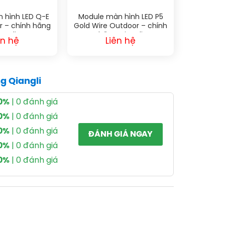
 hình LED Q-E
Module màn hình LED P5
or – chính hãng
Gold Wire Outdoor – chính
angli
hãng Qiangli
ên hệ
Liên hệ
g Qiangli
0%
| 0 đánh giá
0%
| 0 đánh giá
0%
| 0 đánh giá
ĐÁNH GIÁ NGAY
0%
| 0 đánh giá
0%
| 0 đánh giá