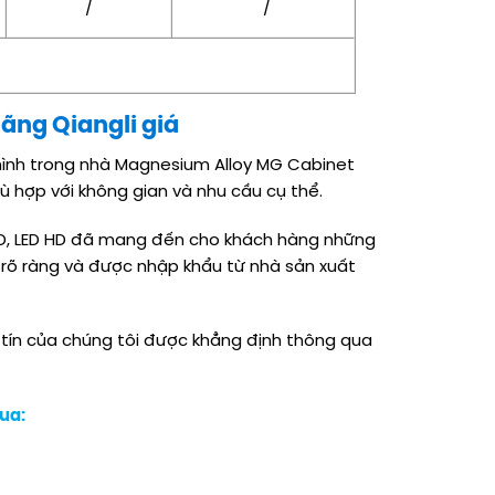
/
/
ãng Qiangli giá
hình trong nhà Magnesium Alloy MG Cabinet
ù hợp với không gian và nhu cầu cụ thể.
LED, LED HD đã mang đến cho khách hàng những
rõ ràng và được nhập khẩu từ nhà sản xuất
 tín của chúng tôi được khẳng định thông qua
qua: