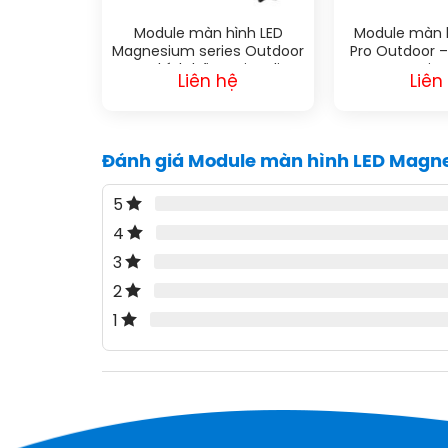
Module màn hình LED
Module màn h
Magnesium series Outdoor
Pro Outdoor –
– chính hãng Qiangli
Qian
Liên hệ
Liên
Đánh giá Module màn hình LED Magnes
5
4
3
2
1