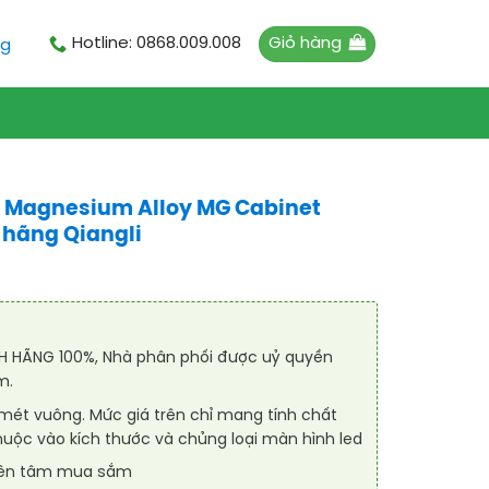
Giỏ hàng
Hotline: 0868.009.008
ng
 Magnesium Alloy MG Cabinet
h hãng Qiangli
 HÃNG 100%, Nhà phân phối được uỷ quyền
m.
 mét vuông. Mức giá trên chỉ mang tính chất
huộc vào kích thước và chủng loại màn hình led
yên tâm mua sắm