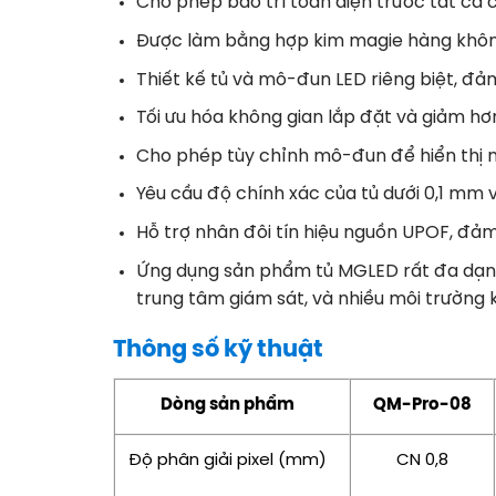
Cho phép bảo trì toàn diện trước tất cả
Được làm bằng hợp kim magie hàng không,
Thiết kế tủ và mô-đun LED riêng biệt, đả
Tối ưu hóa không gian lắp đặt và giảm hơ
Cho phép tùy chỉnh mô-đun để hiển thị n
Yêu cầu độ chính xác của tủ dưới 0,1 mm 
Hỗ trợ nhân đôi tín hiệu nguồn UPOF, đả
Ứng dụng sản phẩm tủ MGLED rất đa dạng, 
trung tâm giám sát, và nhiều môi trường 
Thông số kỹ thuật
Dòng sản phẩm
QM-Pro-08
Độ phân giải pixel (mm)
CN 0,8