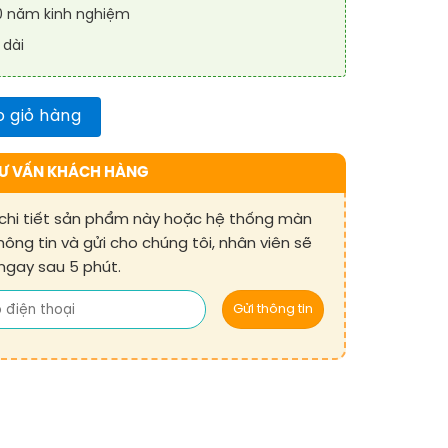
10 năm kinh nghiệm
 dài
um Alloy MG Cabinet Series Indoor - chính hãng Qiangli số l
 giỏ hàng
Ư VẤN KHÁCH HÀNG
chi tiết sản phẩm này hoặc hệ thống màn
thông tin và gửi cho chúng tôi, nhân viên sẽ
 ngay sau 5 phút.