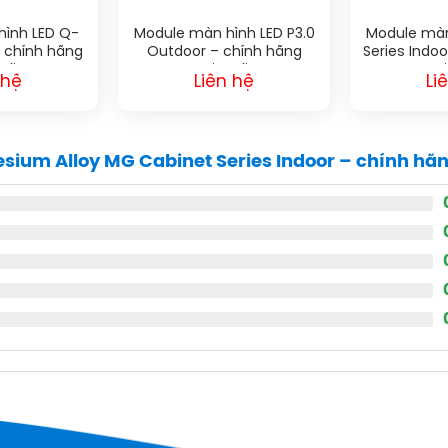
ình LED Q-
Module màn hình LED P3.0
Module màn
 chính hãng
Outdoor – chính hãng
Series Indo
gli
Qiangli
Qi
 hệ
Liên hệ
Li
ium Alloy MG Cabinet Series Indoor – chính hãn