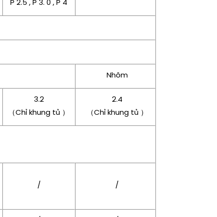
P 2.5 , P 3. 0 , P 4
Nhôm
3.2
2.4
（Chỉ khung tủ ）
（Chỉ khung tủ ）
/
/