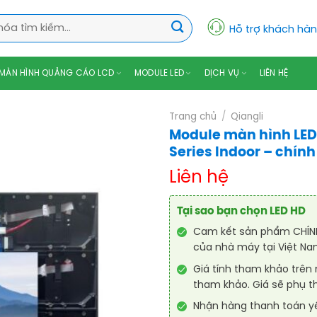
Hỗ trợ khách hà
MÀN HÌNH QUẢNG CÁO LCD
MODULE LED
DỊCH VỤ
LIÊN HỆ
Trang chủ
/
Qiangli
Module màn hình LED
Series Indoor – chín
Liên hệ
Tại sao bạn chọn LED HD
Cam kết sản phẩm CHÍNH
của nhà máy tại Việt Na
Giá tính tham khảo trên
tham khảo. Giá sẽ phụ t
Nhận hàng thanh toán 