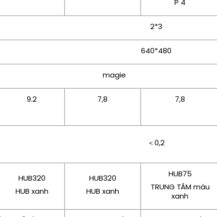
P 4
2*3
640*480
magie
9.2
7,8
7,8
＜0,2
HUB75
HUB320
HUB320
TRUNG TÂM màu
HUB xanh
HUB xanh
xanh