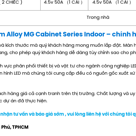
( 2 CHIẾC )
4.5v 50A （1 CÁI ）
4.5v 50A （1 CÁI ）
Trong nhà
Alloy MG Cabinet Series Indoor – chính h
i và kích thước mà quý khách hàng mong muốn lắp đặt. Màn 
dạng, cho phép quý khách hàng dễ dàng tùy chỉnh sao cho ph
nh vực phân phối thiết bị và vật tư cho ngành công nghiệp 
 hình LED mà chúng tôi cung cấp đều có nguồn gốc xuất xứ 
h hàng giá cả cạnh tranh trên thị trường. Chất lượng và uy
c dự án đã thực hiện.
nhận tư vấn và báo giá sớm , vui lòng liên hệ với chúng tôi 
n Phú, TPHCM