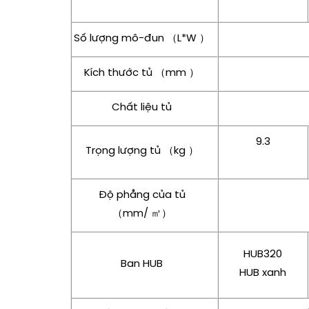
Số lượng mô-đun （L*W ）
Kích thước tủ （mm ）
Chất liệu tủ
9.3
Trọng lượng tủ （kg ）
Độ phẳng của tủ
（mm/ ㎡）
HUB320
Ban HUB
HUB xanh