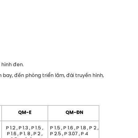
 hình đen.
 bay, đến phòng triển lãm, đài truyền hình,
QM-E
QM-ĐN
P 1.2 , P 1.3 , P 1.5 ,
P 1.5 , P 1.6 , P 1.8 , P 2 ,
P 1.6 , P 1. 8 , P 2 ,
P 2.5 , P 3.07 , P 4