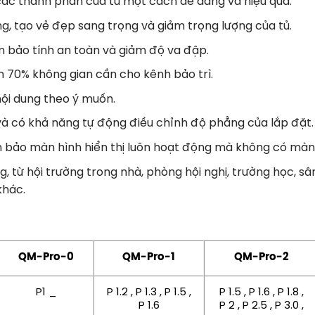
 các thành phần của tủ một cách dễ dàng và hiệu quả.
 tạo vẻ đẹp sang trọng và giảm trọng lượng của tủ.
m bảo tính an toàn và giảm độ va đập.
n 70% không gian cần cho kênh bảo trì.
ội dung theo ý muốn.
và có khả năng tự động điều chỉnh độ phẳng của lắp đặt.
m bảo màn hình hiển thị luôn hoạt động mà không có màn
từ hội trường trong nhà, phòng hội nghị, trường học, sân
khác.
QM-Pro-0
QM-Pro-1
QM-Pro-2
P1 _
P 1.2 , P 1.3 , P 1.5 ,
P 1.5 , P 1.6 , P 1.8 ,
P 1.6
P 2 , P 2.5 , P 3.0 ,