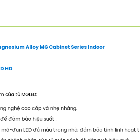
gnesium Alloy MG Cabinet Series Indoor
ED HD
ểm của tủ MGLED:
ông nghệ cao cấp và nhẹ nhàng.
 để đảm bảo hiệu suất .
u mô-đun LED đủ màu trong nhà, đảm bảo tính linh hoạt t