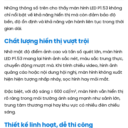
Những thông số trên cho thấy màn hình LED P1.53 không
chỉ nổi bật về khả năng hiển thị mà còn đảm bảo độ
bền, độ ổn định và khả năng vận hành liên tục trong thời
gian dài.
Chất lượng hiển thị vượt trội
Nhờ mật độ điểm ảnh cao và tần số quét lớn, màn hình
LED P1.53 mang lại hình ảnh sắc nét, màu sắc trung thực,
chuyển động mượt mà. Khi trình chiếu video, hình ảnh
quảng cáo hoặc nội dung hội nghị, màn hình không xuất
hiện hiện tượng nhấp nháy, sọc hình hay mỏi mắt.
Đặc biệt, với độ sáng ≥ 600 cd/m², màn hình vẫn hiển thị
rõ ràng trong môi trường ánh sáng mạnh như sảnh lớn,
trung tâm thương mại hay khu vực có nhiều đèn chiếu
sáng.
Thiết kế linh hoạt, dễ thi công