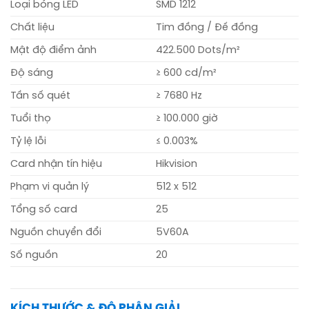
Loại bóng LED
SMD 1212
Chất liệu
Tim đồng / Đế đồng
Mật độ điểm ảnh
422.500 Dots/m²
Độ sáng
≥ 600 cd/m²
Tần số quét
≥ 7680 Hz
Tuổi thọ
≥ 100.000 giờ
Tỷ lệ lỗi
≤ 0.003%
Card nhận tín hiệu
Hikvision
Phạm vi quản lý
512 x 512
Tổng số card
25
Nguồn chuyển đổi
5V60A
Số nguồn
20
KÍCH THƯỚC & ĐỘ PHÂN GIẢI