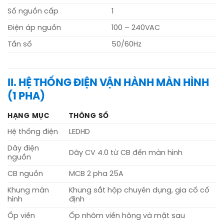
Số nguồn cấp
1
Điện áp nguồn
100 – 240VAC
Tần số
50/60Hz
II. HỆ THỐNG ĐIỆN VẬN HÀNH MÀN HÌNH
(1 PHA)
HẠNG MỤC
THÔNG SỐ
Hệ thống điện
LEDHD
Dây điện
Dây CV 4.0 từ CB đến màn hình
nguồn
CB nguồn
MCB 2 pha 25A
Khung màn
Khung sắt hộp chuyên dụng, gia cố cố
hình
định
Ốp viền
Ốp nhôm viền hông và mặt sau