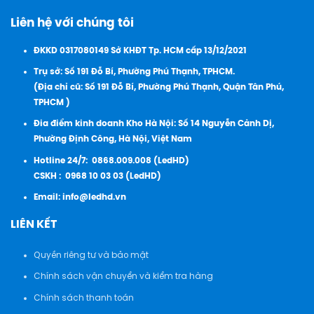
Liên hệ với chúng tôi
ĐKKD 0317080149 Sở KHĐT Tp. HCM cấp 13/12/2021
Trụ sở: Số 191 Đỗ Bí, Phường Phú Thạnh, TPHCM.
(Địa chỉ cũ: Số 191 Đỗ Bí, Phường Phú Thạnh, Quận Tân Phú,
TPHCM )
Đia điểm kinh doanh Kho Hà Nội: Số 14 Nguyễn Cảnh Dị,
Phường Định Công, Hà Nội, Việt Nam
Hotline 24/7:
0868.009.008 (LedHD)
CSKH :
0968 10 03 03 (LedHD)
Email:
info@ledhd.vn
LIÊN KẾT
Quyền riêng tư và bảo mật
Chính sách vận chuyển và kiểm tra hàng
Chính sách thanh toán