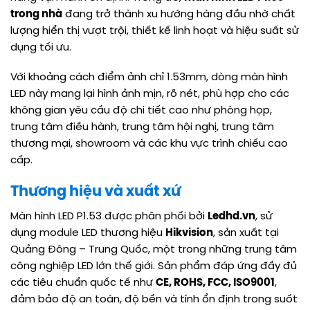
trong nhà
đang trở thành xu hướng hàng đầu nhờ chất
lượng hiển thị vượt trội, thiết kế linh hoạt và hiệu suất sử
dụng tối ưu.
Với khoảng cách điểm ảnh chỉ 1.53mm, dòng màn hình
LED này mang lại hình ảnh mịn, rõ nét, phù hợp cho các
không gian yêu cầu độ chi tiết cao như phòng họp,
trung tâm điều hành, trung tâm hội nghị, trung tâm
thương mại, showroom và các khu vực trình chiếu cao
cấp.
Thương hiệu và xuất xứ
Màn hình LED P1.53 được phân phối bởi
Ledhd.vn
, sử
dụng module LED thương hiệu
Hikvision
, sản xuất tại
Quảng Đông – Trung Quốc, một trong những trung tâm
công nghiệp LED lớn thế giới. Sản phẩm đáp ứng đầy đủ
các tiêu chuẩn quốc tế như
CE, ROHS, FCC, ISO9001
,
đảm bảo độ an toàn, độ bền và tính ổn định trong suốt