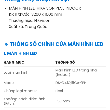
MÀN HÌNH LED HIKVISON P1.53 INDOOR
Kích thước: 3200 x 1600 mm
Thương hiệu: Hikvision
Xuất xứ: Trung Quốc
🔹 THÔNG SỐ CHÍNH CỦA MÀN HÌNH LED
I. MÀN HÌNH LED
HẠNG MỤC
THÔNG SỐ
Màn hình LED trong nhà
Loại màn hình
(Indoor)
Model
DS-D41Q15CA-1PH
Chủng loại module
Pixel
Khoảng cách điểm ảnh
1.53 mm
(Pitch)