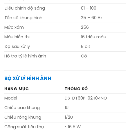
Điều chỉnh độ sáng
01 – 100
Tần số khung hình
25 – 60 Hz
Mức xám
256
Màu hiển thị
16 triệu màu
Độ sâu xử lý
8 bit
Hỗ trợ tỷ lệ hình ảnh
Có
BỘ XỬ LÝ HÌNH ẢNH
HẠNG MỤC
THÔNG SỐ
Model
DS-DT60P-02H04NO
Chiều cao khung
1U
Chiều rộng khung
1/2U
Công suất tiêu thụ
≤ 16.5 W