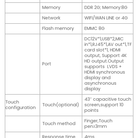
Memory
DDR 2G; Memory:8G
Network
WIFI/WAN LINE or 4G
Flash memory
EMMC 8G
DC12V*1,USB*2,MIC
in*1,RJ45*1,AV out*1,TF
card slot*1, HDMI
output, Support 4K
HD output.Output
Port
supports LVDS +
HDMI synchronous
display and
asynchronous
display
43″ capacitive touch
Touch
Touch(optional)
screen,support 10
configuration
points
Finger,Touch
Touch method
pen≥3mm
Response time
4ms