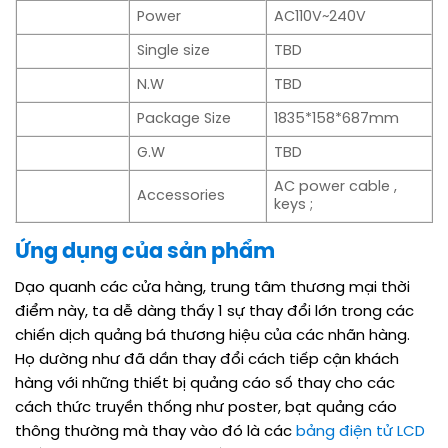
Power
AC110V~240V
Single size
TBD
N.W
TBD
Package Size
1835*158*687mm
G.W
TBD
AC power cable ,
Accessories
keys ;
Ứng dụng của sản phẩm
Dạo quanh các cửa hàng, trung tâm thương mại thời
điểm này, ta dễ dàng thấy 1 sự thay đổi lớn trong các
chiến dịch quảng bá thương hiệu của các nhãn hàng.
Họ dường như đã dần thay đổi cách tiếp cận khách
hàng với những thiết bị quảng cáo số thay cho các
cách thức truyền thống như poster, bạt quảng cáo
thông thường mà thay vào đó là các
bảng điện tử LCD