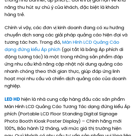
thống như banner, áp phích,… đôi khi bị giới hạn về khả
năng thu hút sự chú ý của khách, đặc biệt là khách
hàng trẻ.
Chính vì vậy, các đơn vị kinh doanh đang có xu hướng
chuyển dịch sang các giải pháp quảng cáo hiện đại và
tương tác hơn. Trong đó,
Màn Hình LCD Quảng Cáo
dạng đứng kiểu Áp phích
(gọi tắt là bảng Áp phích di
động tương tác) là một trong những sản phẩm đáp
ứng nhu cầu khả năng cập nhật nội dung quảng cáo
nhanh chóng theo thời gian thực, giúp đáp ứng linh
hoạt mọi nhu cầu và chiến dịch quảng cáo của doanh
nghiệp.
LED HD
hiện là nhà cung cấp hàng đầu các sản phẩm
Màn Hình LCD Quảng Cáo Tương Tác dạng đứng kiểu Áp
phích (Portable LCD Floor Standing Digital Signage
Photo Booth Kiosk Poster Display) – Chính hãng mới
100%, Bảo hành 12 tháng, với mức giá thị trường hiện
nay. Quý khách có nhu cầu tư vấn sản phẩm vui lòng liên