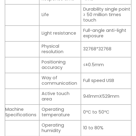
Durability single point
Life
≥ 50 million times
touch
Full-angle anti-light
Light resistance
exposure
Physical
32768*32768
resolution
Positioning
≤±0.5mm
accuracy
Way of
Full speed USB
communication
Active touch
941mmX529mm
area
Machine
Operating
0ºC to 50ºC
Specifications
temperature
Operating
10 to 80%
humidity