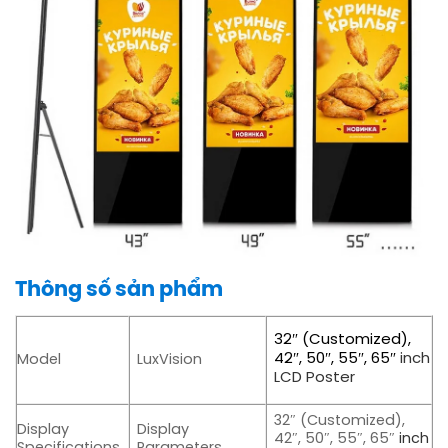
Thông số sản phẩm
32″ (Customized),
42″, 50″, 55″, 65″
inch
Model
LuxVision
LCD Poster
32″ (Customized),
Display
Display
42″, 50″, 55″, 65″
inch
Specifications
Parameters