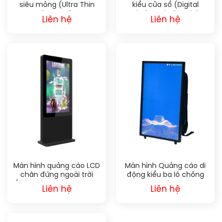
siêu mỏng (Ultra Thin
kiểu cửa sổ (Digital
LCD Indoor Wall Mount
Window Display High
Liên hệ
Liên hệ
Digital Signage Display
Brightness Display
Screen)
Screen)
Màn hình quảng cáo LCD
Màn hình Quảng cáo di
chân đứng ngoài trời
động kiểu ba lô chống
(LCD Advertising Screen
nước
Liên hệ
Liên hệ
Outdoor Digital Signage
Kiosk)