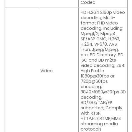
Codec
HD H.264 2160p video
decoding; Multi-
format FHD video
decoding, including
Mpeg1/2, Mpeg4
SP/ASP GMC, H.263,
H.264, VP6/8, AVS
jizun, Jpeg/Mjpeg,
etc; BD Directory, BD
ISO and BD m2ts
video decoding; 264
Video
High Profile
1080p@30fps or
720p@60fps
encoding;
3840×1080@30fps 3D
decoding,
BD/SBS/TAB/FP
supported; Comply
with RTSP,
HTTP,HLS,RTMP,MMS
streaming media
protocols