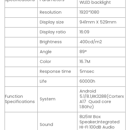
WLED backlight
Resolution
1920*1080
Display size
941mm X 529mm
Display ratio
16:09
Brightness
400cd/m2
Angle
89°
Color
16.7M
Response time
5msec
Life
60000h
Android
Function
5.1/8.1,RK3288(Corterx
System
Specifications
A17 Quad core
1.8Ghz)
8Ω5W Box
Speaker;Integrated
Sound
HI-FI 100dB Audio