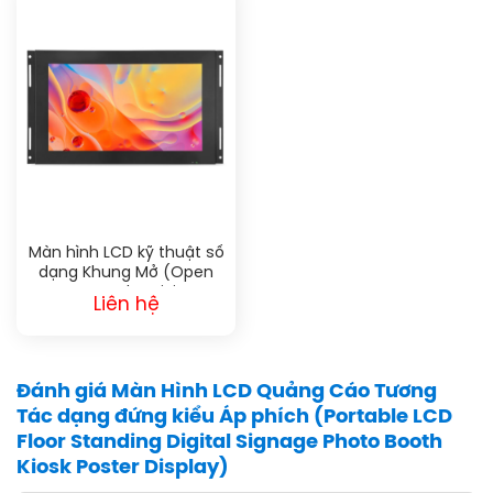
Màn hình LCD kỹ thuật số
dạng Khung Mở (Open
Frame Advertising
Liên hệ
Display)
Đánh giá Màn Hình LCD Quảng Cáo Tương
Tác dạng đứng kiểu Áp phích (Portable LCD
Floor Standing Digital Signage Photo Booth
Kiosk Poster Display)