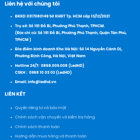
Liên hệ với chúng tôi
ĐKKD 0317080149 Sở KHĐT Tp. HCM cấp 13/12/2021
Trụ sở: Số 191 Đỗ Bí, Phường Phú Thạnh, TPHCM.
(Địa chỉ cũ: Số 191 Đỗ Bí, Phường Phú Thạnh, Quận Tân Phú,
TPHCM )
Đia điểm kinh doanh Kho Hà Nội: Số 14 Nguyễn Cảnh Dị,
Phường Định Công, Hà Nội, Việt Nam
Hotline 24/7:
0868.009.008 (LedHD)
CSKH :
0968 10 03 03 (LedHD)
Email:
info@ledhd.vn
LIÊN KẾT
Quyền riêng tư và bảo mật
Chính sách vận chuyển và kiểm tra hàng
Chính sách thanh toán
Hướng dẫn mua hàng và thanh toán