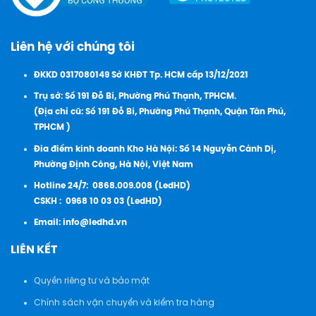
Liên hệ với chúng tôi
ĐKKD 0317080149 Sở KHĐT Tp. HCM cấp 13/12/2021
Trụ sở: Số 191 Đỗ Bí, Phường Phú Thạnh, TPHCM.
(Địa chỉ cũ: Số 191 Đỗ Bí, Phường Phú Thạnh, Quận Tân Phú,
TPHCM )
Đia điểm kinh doanh Kho Hà Nội: Số 14 Nguyễn Cảnh Dị,
Phường Định Công, Hà Nội, Việt Nam
Hotline 24/7:
0868.009.008 (LedHD)
CSKH :
0968 10 03 03 (LedHD)
Email:
info@ledhd.vn
LIÊN KẾT
Quyền riêng tư và bảo mật
Chính sách vận chuyển và kiểm tra hàng