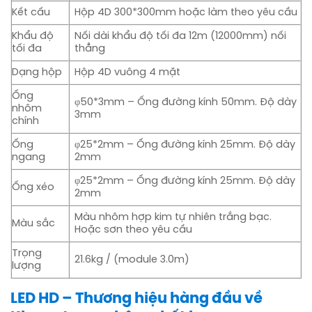
Kết cấu
Hộp 4D 300*300mm hoặc làm theo yêu cầu
Khẩu độ
Nối dài khẩu độ tối đa 12m (12000mm) nối
tối đa
thẳng
Dạng hộp
Hộp 4D vuông 4 mặt
Ống
φ50*3mm – Ống đường kính 50mm. Độ dày
nhôm
3mm
chính
Ống
φ25*2mm – Ống đường kính 25mm. Độ dày
ngang
2mm
φ25*2mm – Ống đường kính 25mm. Độ dày
Ống xéo
2mm
Màu nhôm hợp kim tự nhiên trắng bạc.
Màu sắc
Hoặc sơn theo yêu cầu
Trọng
21.6kg / (module 3.0m)
lượng
LED HD – Thương hiệu hàng đầu về