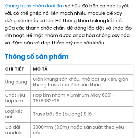
Khung truss nhôm loại 3m
sở hữu độ bền cơ học tuyệt
vời, có thể ghép nối liền mạch nhiều module để xây
dựng sân khấu cỡ lớn. Hệ thống khóa bulong kết nối
giữa các thanh chắc chắn, dễ dàng lắp đặt và tháo lắp
linh hoạt. Bề mặt nhôm được anod hóa chống oxy hóa
và đảm bảo vẻ đẹp thẩm mỹ cho sân khấu.
Thông số sản phẩm
CHI TIẾT
MÔ TẢ
Giàn khung sân khấu, nhà bạt sự kiện, giàn
Ứng dụng
khung truss treo đèn sân khấu
Chất liệu
Hợp kim nhôm Aluminum Alloy 6061-
hợp kim
T6/6082-T6
Loại kết
Truss bắt ốc (bulong) 8 lỗ
nối
Độ dài
3000mm (3.0m) hoặc sản xuất theo yêu
module
cầu