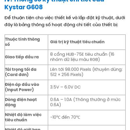
Kystar G608
Để thuận tiện cho việc thiết kế và lắp đặt kỹ thuật, dưới
đây là bảng thông số hoạt động chi tiết của thiết bị:
Thuộc tính thông
Giá trị kỹ thuật tiêu chuẩn
số
8 cổng HUB-75E tiêu chuẩn (16
Giao tiếp đầu ra
nhóm dữ liệu màu RGB)
Tải trọng tối đa
Lên tới 98.000 Pixels (Khuyên dùng:
(Card đơn)
512 × 256 Pixels)
Điện áp đầu vào
3.5V – 6.0V DC
(Input Power)
Dòng điện hoạt
0.6A – 1.0A (Thông thường ở mức
động
0.6A)
Nhiệt độ làm việc
-10℃ đến 70℃
tiêu chuẩn
Nhiệt độ giới hạn