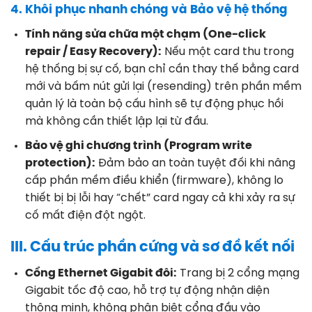
4. Khôi phục nhanh chóng và Bảo vệ hệ thống
Tính năng sửa chữa một chạm (One-click
repair / Easy Recovery):
Nếu một card thu trong
hệ thống bị sự cố, bạn chỉ cần thay thế bằng card
mới và bấm nút gửi lại (resending) trên phần mềm
quản lý là toàn bộ cấu hình sẽ tự động phục hồi
mà không cần thiết lập lại từ đầu.
Bảo vệ ghi chương trình (Program write
protection):
Đảm bảo an toàn tuyệt đối khi nâng
cấp phần mềm điều khiển (firmware), không lo
thiết bị bị lỗi hay “chết” card ngay cả khi xảy ra sự
cố mất điện đột ngột.
III. Cấu trúc phần cứng và sơ đồ kết nối
Cổng Ethernet Gigabit đôi:
Trang bị 2 cổng mạng
Gigabit tốc độ cao, hỗ trợ tự động nhận diện
thông minh, không phân biệt cổng đầu vào