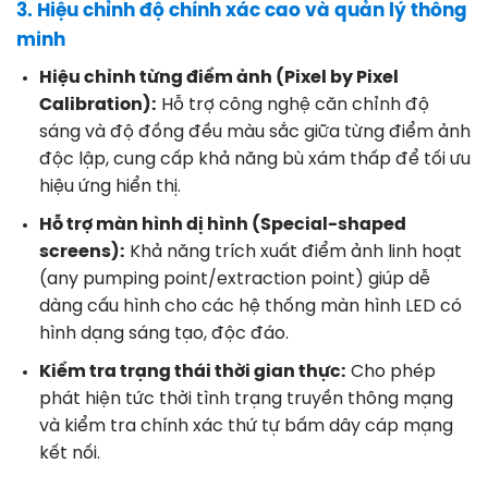
3. Hiệu chỉnh độ chính xác cao và quản lý thông
minh
Hiệu chỉnh từng điểm ảnh (Pixel by Pixel
Calibration):
Hỗ trợ công nghệ căn chỉnh độ
sáng và độ đồng đều màu sắc giữa từng điểm ảnh
độc lập, cung cấp khả năng bù xám thấp để tối ưu
hiệu ứng hiển thị.
Hỗ trợ màn hình dị hình (Special-shaped
screens):
Khả năng trích xuất điểm ảnh linh hoạt
(any pumping point/extraction point) giúp dễ
dàng cấu hình cho các hệ thống màn hình LED có
hình dạng sáng tạo, độc đáo.
Kiểm tra trạng thái thời gian thực:
Cho phép
phát hiện tức thời tình trạng truyền thông mạng
và kiểm tra chính xác thứ tự bấm dây cáp mạng
kết nối.