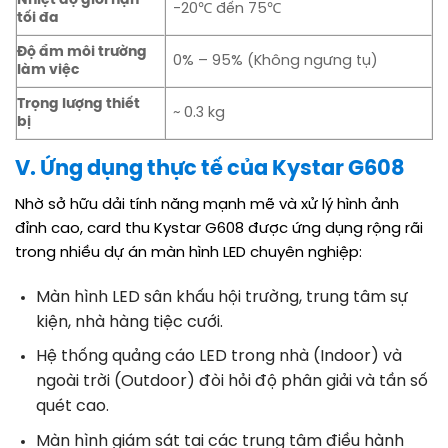
-20℃ đến 75℃
tối đa
Độ ẩm môi trường
0% – 95% (Không ngưng tụ)
làm việc
Trọng lượng thiết
~ 0.3 kg
bị
V. Ứng dụng thực tế của Kystar G608
Nhờ sở hữu dải tính năng mạnh mẽ và xử lý hình ảnh
đỉnh cao, card thu Kystar G608 được ứng dụng rộng rãi
trong nhiều dự án màn hình LED chuyên nghiệp:
Màn hình LED sân khấu hội trường, trung tâm sự
kiện, nhà hàng tiệc cưới.
Hệ thống quảng cáo LED trong nhà (Indoor) và
ngoài trời (Outdoor) đòi hỏi độ phân giải và tần số
quét cao.
Màn hình giám sát tại các trung tâm điều hành