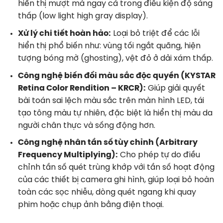
hiển thị mượt mà ngay cả trong điều kiện độ sáng
thấp (low light high gray display).
Xử lý chi tiết hoàn hảo:
Loại bỏ triệt để các lỗi
hiển thị phổ biến như: vùng tối ngắt quãng, hiện
tượng bóng mờ (ghosting), vệt đỏ ở dải xám thấp.
Công nghệ biến đổi màu sắc độc quyền (KYSTAR
Retina Color Rendition – KRCR):
Giúp giải quyết
bài toán sai lệch màu sắc trên màn hình LED, tái
tạo tông màu tự nhiên, đặc biệt là hiển thị màu da
người chân thực và sống động hơn.
Công nghệ nhân tần số tùy chỉnh (Arbitrary
Frequency Multiplying):
Cho phép tự do điều
chỉnh tần số quét trùng khớp với tần số hoạt động
của các thiết bị camera ghi hình, giúp loại bỏ hoàn
toàn các sọc nhiễu, dòng quét ngang khi quay
phim hoặc chụp ảnh bằng điện thoại.