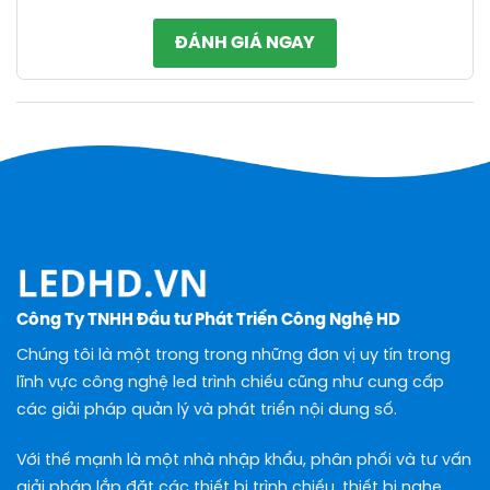
ĐÁNH GIÁ NGAY
Công Ty TNHH Đầu tư Phát Triển Công Nghệ HD
Chúng tôi là một trong trong những đơn vị uy tín trong
lĩnh vực công nghệ led trình chiếu cũng như cung cấp
các giải pháp quản lý và phát triển nội dung số.
Với thế mạnh là một nhà nhập khẩu, phân phối và tư vấn
giải pháp lắp đặt các thiết bị trình chiếu, thiết bị nghe