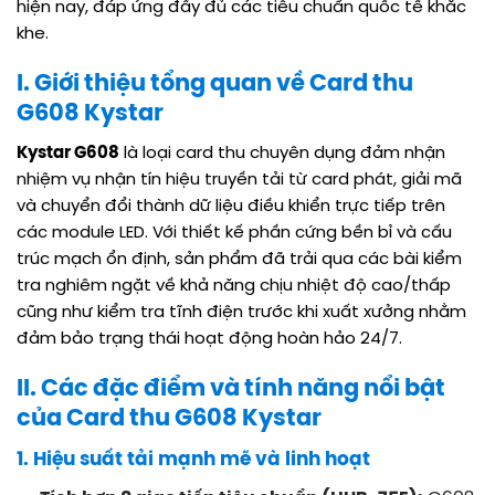
hiện nay, đáp ứng đầy đủ các tiêu chuẩn quốc tế khắc
khe.
I. Giới thiệu tổng quan về Card thu
G608 Kystar
Kystar G608
là loại card thu chuyên dụng đảm nhận
nhiệm vụ nhận tín hiệu truyền tải từ card phát, giải mã
và chuyển đổi thành dữ liệu điều khiển trực tiếp trên
các module LED. Với thiết kế phần cứng bền bỉ và cấu
trúc mạch ổn định, sản phẩm đã trải qua các bài kiểm
tra nghiêm ngặt về khả năng chịu nhiệt độ cao/thấp
cũng như kiểm tra tĩnh điện trước khi xuất xưởng nhằm
đảm bảo trạng thái hoạt động hoàn hảo 24/7.
II. Các đặc điểm và tính năng nổi bật
của Card thu G608 Kystar
1. Hiệu suất tải mạnh mẽ và linh hoạt