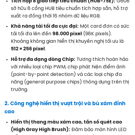
Tích hợp 8 giao tiếp tiêu chuẩn (HUB-75E):
G608
sở hữu 8 cổng HUB tiêu chuẩn tích hợp sẵn, hỗ trợ
xuất ra đồng thời 16 nhóm dữ liệu RGB.
Khả năng tải tối đa cực đại:
Một card đơn có sức
tải tối đa lên đến
98.000 pixel
(98K pixels).
Khoảng không gian hiển thị khuyến nghị tối ưu là
512 × 256 pixel
.
Hỗ trợ đa dạng dòng Chip:
Tương thích hoàn hảo
với nhiều loại chip PWM, chip phát hiện điểm ảnh
(point-by-point detection) và các loại chip đa
năng (general purpose chips) thông dụng trên thị
trường.
2. Công nghệ hiển thị vượt trội và bù xám đỉnh
cao
Hiển thị thang màu xám cao, tần số quét cao
(High Gray High Brush):
Đảm bảo màn hình LED