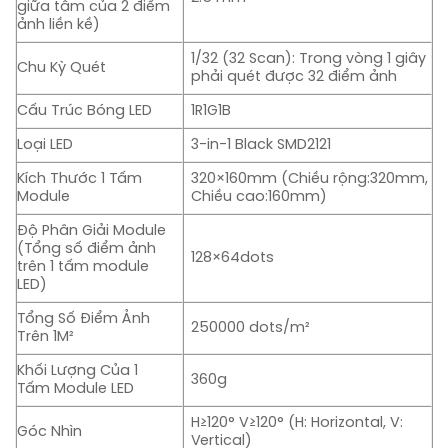
giữa tâm của 2 điểm
ảnh liền kề)
1/32 (32 Scan): Trong vòng 1 giây
Chu Kỳ Quét
phải quét được 32 điểm ảnh
Cấu Trúc Bóng LED
1R1G1B
Loại LED
3-in-1 Black SMD2121
Kích Thước 1 Tấm
320×160mm (Chiều rộng:320mm,
Module
Chiều cao:160mm)
Độ Phân Giải Module
(Tổng số điểm ảnh
128×64dots
trên 1 tấm module
LED)
Tổng Số Điểm Ảnh
250000 dots/m²
Trên 1M²
Khối Lượng Của 1
360g
Tấm Module LED
H≥120° V≥120° (H: Horizontal, V:
Góc Nhìn
Vertical)