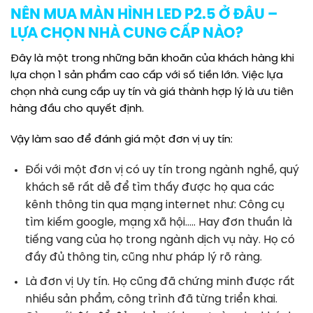
NÊN MUA MÀN HÌNH LED P2.5 Ở ĐÂU –
LỰA CHỌN NHÀ CUNG CẤP NÀO?
Đây là một trong những băn khoăn của khách hàng khi
lựa chọn 1 sản phẩm cao cấp với số tiền lớn. Việc lựa
chọn nhà cung cấp uy tín và giá thành hợp lý là ưu tiên
hàng đầu cho quyết định.
Vậy làm sao để đánh giá một đơn vị uy tín:
Đối với một đơn vị có uy tín trong ngành nghề, quý
khách sẽ rất dễ để tìm thấy được họ qua các
kênh thông tin qua mạng internet như: Công cụ
tìm kiếm google, mạng xã hội….. Hay đơn thuần là
tiếng vang của họ trong ngành dịch vụ này. Họ có
đầy đủ thông tin, cũng như pháp lý rõ ràng.
Là đơn vị Uy tín. Họ cũng đã chứng minh được rất
nhiều sản phẩm, công trình đã từng triển khai.