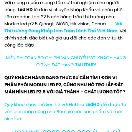
Với mong muốn mang đến sự trải nghiệm cho người
dùng.
Led HD
là đơn vị chuyên Nhập Khẩu và phân phối
tấm modun Led P2.5 các hãng trên thị trường như:
Modun led p2.5 Qiangli, GKGD, Hik vision, Dahua, …….
Với
Thị trường Rộng Khắp trên Toàn Lãnh Thổ Việt Nam
. Với
chính sách đặc biệt và giá ưu đãi cho các đơn vị tự thi
công lắp đặt!
MIỄN PHÍ TOÀN BỘ CHI PHÍ VẬN CHUYỂN VỚI KHÁCH HÀNG
Ở TỈNH ĐẶT HÀNG TẠI LEDHD!
QUÝ KHÁCH HÀNG ĐANG THỰC SỰ CẦN TÌM 1 ĐƠN VỊ
PHÂN PHỐI MODUN LED P2, CŨNG NHƯ HỖ TRỢ LẮP ĐẶT
MÀN HÌNH LED P2.5 VỚI GIÁ THÀNH – CHẤT LƯỢNG TỐT ?
Quý khách hãy thử liên hệ với Hotline
LedHD
để được Tư
vấn giải pháp cũng như Báo giá các sản phẩm về màn
hình led!