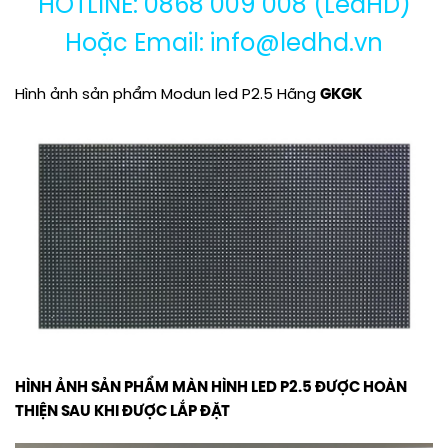
HOTLINE: 0868 009 008 (LedHD)
Hoặc Email: info@ledhd.vn
Hình ảnh sản phẩm Modun led P2.5 Hãng
GKGK
HÌNH ẢNH SẢN PHẨM MÀN HÌNH LED P2.5 ĐƯỢC HOÀN
THIỆN SAU KHI ĐƯỢC LẮP ĐẶT