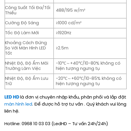
Công Suất Tối Đa/Tối
488/195 w/m²
Thiểu
Cường Độ Sáng
≥1000 cd/m²
Tốc Độ Làm Mới
≥1920Hz
Khoảng Cách Đứng
So Với Màn Hình LED
≥2.5m
Tốt
Nhiệt Độ, Độ Ẩm Môi
-10℃～+40℃/10-80% không có
Trường Làm Việc
hiện tượng ngưng tụ
Nhiệt Độ, Độ Ẩm Lưu
-20℃～+60℃/10-85% không có
Trữ
hiện tượng ngưng tụ
LED HD
là đơn vị chuyên nhập khẩu, phân phối và lắp đặt
màn hình led
. Để được hỗ trợ tư vấn . Quý khách vui lòng
liên hệ.
Hotline: 0968 10 03 03 (LedHD – Tư vấn 24h/24h)