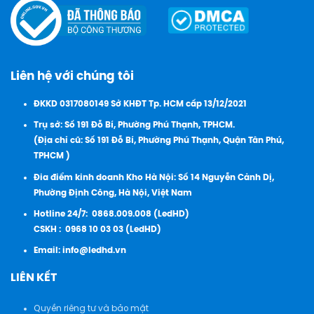
Liên hệ với chúng tôi
ĐKKD 0317080149 Sở KHĐT Tp. HCM cấp 13/12/2021
Trụ sở: Số 191 Đỗ Bí, Phường Phú Thạnh, TPHCM.
(Địa chỉ cũ: Số 191 Đỗ Bí, Phường Phú Thạnh, Quận Tân Phú,
TPHCM )
Đia điểm kinh doanh Kho Hà Nội: Số 14 Nguyễn Cảnh Dị,
Phường Định Công, Hà Nội, Việt Nam
Hotline 24/7:
0868.009.008 (LedHD)
CSKH :
0968 10 03 03 (LedHD)
Email:
info@ledhd.vn
LIÊN KẾT
Quyền riêng tư và bảo mật