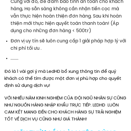
Cùng với đó, để đảm bảo tính an toàn cho khách
hàng, Họ sẵn sàng không cần nhận tiền cọc mà
vẫn thực hiện hoàn thiện đơn hàng. Sau khi hoàn
thiện mới thực hiện quyết toán thanh toán! (Áp
dụng cho những đơn hàng < 500tr)
Đơn vị uy tín sẽ luôn cung cấp 1 giải pháp hợp lý với
chi phí tối ưu .
………
Đó là 1 vài gợi ý mà LedHD bổ xung thông tin để quý
khách có thể tím được một đơn vị phù hợp cho quyết
định sử dụng dịch vụ!
VỚI NHIỀU NĂM KINH NGHIỆM CỦA ĐỘI NGŨ NHÂN SỰ CŨNG
NHƯ NGUỒN HÀNG NHẬP KHẨU TRỰC TIẾP. LEDHD LUÔN
CAM KẾT MANG ĐẾN CHO KHÁCH HÀNG SỰ TRẢI NGHIỆM
TỐT VỀ DỊCH VỤ CŨNG NHƯ GIÁ THÀNH!