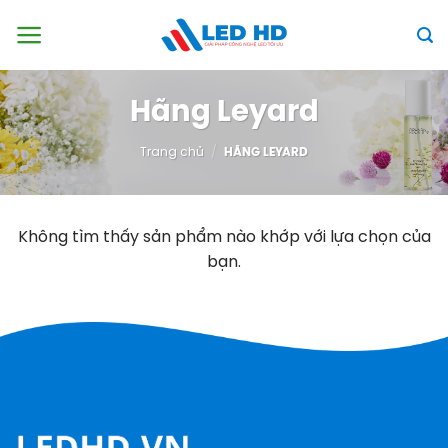
Skip
to
content
Hãng Leyard
Trang chủ
/
HÃNG LEYARD
Không tìm thấy sản phẩm nào khớp với lựa chọn của
bạn.