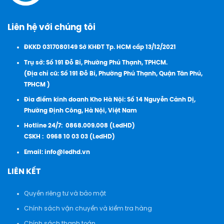
Liên hệ với chúng tôi
ĐKKD 0317080149 Sở KHĐT Tp. HCM cấp 13/12/2021
Trụ sở: Số 191 Đỗ Bí, Phường Phú Thạnh, TPHCM.
(Địa chỉ cũ: Số 191 Đỗ Bí, Phường Phú Thạnh, Quận Tân Phú,
TPHCM )
Đia điểm kinh doanh Kho Hà Nội: Số 14 Nguyễn Cảnh Dị,
Phường Định Công, Hà Nội, Việt Nam
Hotline 24/7:
0868.009.008 (LedHD)
CSKH :
0968 10 03 03 (LedHD)
Email:
info@ledhd.vn
LIÊN KẾT
Quyền riêng tư và bảo mật
Chính sách vận chuyển và kiểm tra hàng
Chính sách thanh toán