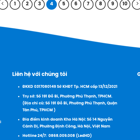
1
2
3
4
5
6
7
8
9
10
Liên hệ với chúng tôi
ĐKKD 0317080149 Sở KHĐT Tp. HCM cấp 13/12/2021
Trụ sở: Số 191 Đỗ Bí, Phường Phú Thạnh, TPHCM.
(Địa chỉ cũ: Số 191 Đỗ Bí, Phường Phú Thạnh, Quận
Tân Phú, TPHCM )
Đia điểm kinh doanh Kho Hà Nội: Số 14 Nguyễn
à
Cảnh Dị, Phường Định Công, Hà Nội, Việt Nam
Hotline 24/7:
0868.009.008 (LedHD)