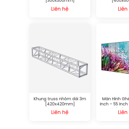
[300x300mm]
[400x6
Liên hệ
Liên
Khung truss nhôm dài 3m
Màn Hình Ghé
[420x420mm]
Inch – 55 Inch
Display
Liên hệ
Liên