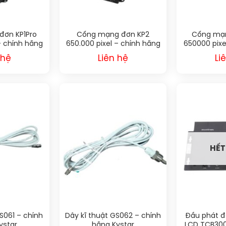
đơn KP1Pro
Cổng mạng đơn KP2
Cổng mạn
– chính hãng
650.000 pixel – chính hãng
650000 pixe
ar
Kystar
K
 hệ
Liên hệ
Li
HẾT
S061 – chính
Dây kĩ thuật GS062 – chính
Đầu phát đ
ystar
hãng Kystar
LCD TCB300