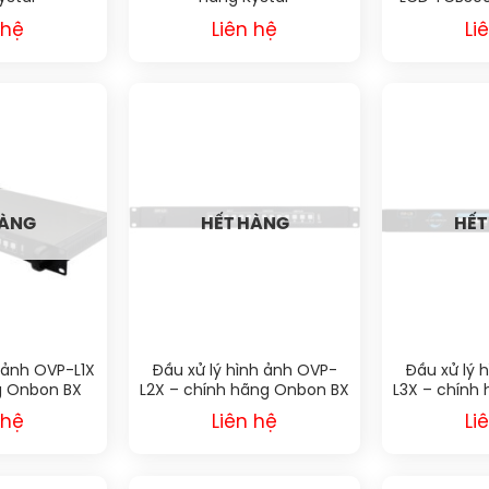
No
 hệ
Liên hệ
Li
HÀNG
HẾT HÀNG
HẾT
 ảnh OVP-L1X
Đầu xử lý hình ảnh OVP-
Đầu xử lý 
g Onbon BX
L2X – chính hãng Onbon BX
L3X – chính
 hệ
Liên hệ
Li