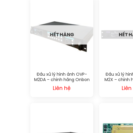
HẾT HÀNG
HẾT 
Đầu xử lý hình ảnh OVP-
Đầu xử lý hì
M2DA – chính hãng Onbon
M2X – chính
BX
B
Liên hệ
Liên