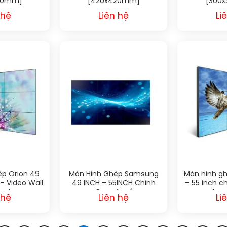
00mm]
[420x420mm]
[300
 hệ
Liên hệ
Li
p Orion 49
Màn Hình Ghép Samsung
Màn hình g
 – Video Wall
49 INCH – 55INCH Chính
– 55 inch c
 Orion
Hãng Gía Tốt
lượ
 hệ
Liên hệ
Li