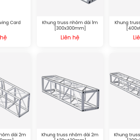
iving Card
Khung truss nhôm dài 1m
Khung trus
[300x300mm]
[400
 hệ
Liên hệ
Li
nhôm dài 2m
Khung truss nhôm dài 2m
Khung trus