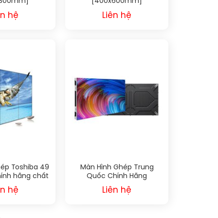
x300mm]
[400x600mm]
ên hệ
Liên hệ
hép Toshiba 49
Màn Hình Ghép Trung
hính hãng chất
Quốc Chính Hãng
ng Cao
ên hệ
Liên hệ