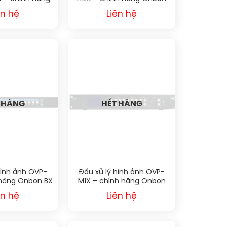
vastar
BX
ên hệ
Liên hệ
 HÀNG
HẾT HÀNG
hình ảnh OVP-
Đầu xử lý hình ảnh OVP-
 hãng Onbon BX
M1X – chính hãng Onbon
BX
ên hệ
Liên hệ