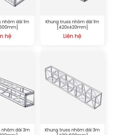
s nhôm dài 1m
Khung truss nhôm dài 1m
x600mm]
[420x420mm]
ên hệ
Liên hệ
s nhôm dài 3m
Khung truss nhôm dài 3m