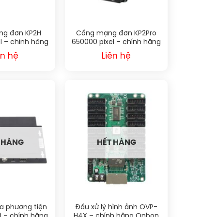
g đơn KP2H
Cổng mạng đơn KP2Pro
l – chính hãng
650000 pixel – chính hãng
ystar
Kystar
ên hệ
Liên hệ
 HÀNG
HẾT HÀNG
a phương tiện
Đầu xử lý hình ảnh OVP-
 – chính hãng
H4X – chính hãng Onbon