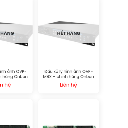
 HÀNG
HẾT HÀNG
hình ảnh OVP-
Đầu xử lý hình ảnh OVP-
h hãng Onbon
M8X – chính hãng Onbon
BX
BX
ên hệ
Liên hệ