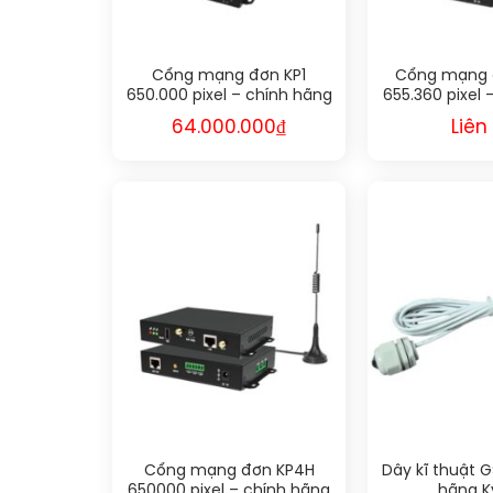
Cổng mạng đơn KP1
Cổng mạng 
650.000 pixel – chính hãng
655.360 pixel 
Kystar
Kyst
64.000.000
₫
Liên
Cổng mạng đơn KP4H
Dây kĩ thuật G
650000 pixel – chính hãng
hãng K