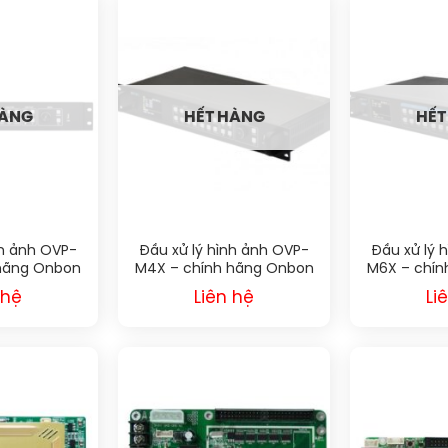
HÀNG
HẾT HÀNG
HẾT
nh ảnh OVP-
Đầu xử lý hình ảnh OVP-
Đầu xử lý 
 hãng Onbon
M4X – chính hãng Onbon
M6X – chín
X
BX
 hệ
Liên hệ
Li