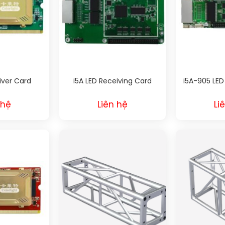
iver Card
i5A LED Receiving Card
i5A-905 LED
 hệ
Liên hệ
Li