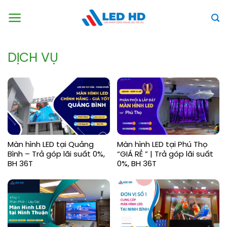
Skip
to
content
DỊCH VỤ
Màn hình LED tại Quảng
Màn hình LED tại Phú Thọ
Bình – Trả góp lãi suất 0%,
“GIÁ RẺ ” | Trả góp lãi suất
BH 36T
0%, BH 36T