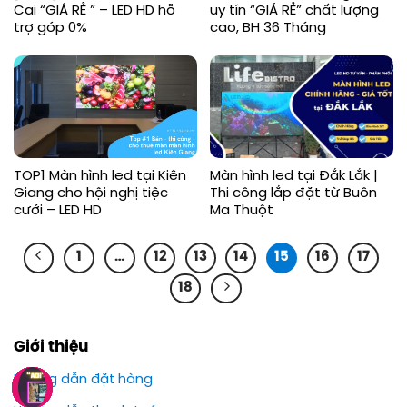
Cai “GIÁ RẺ ” – LED HD hỗ
uy tín “GIÁ RẺ” chất lượng
trợ góp 0%
cao, BH 36 Tháng
TOP1 Màn hình led tại Kiên
Màn hình led tại Đắk Lắk |
Giang cho hội nghị tiệc
Thi công lắp đặt từ Buôn
cưới – LED HD
Ma Thuột
1
…
12
13
14
15
16
17
18
Giới thiệu
Hướng dẫn đặt hàng