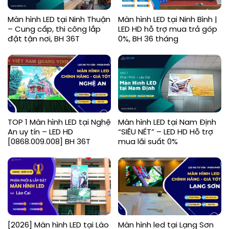
Màn hình LED tại Ninh Thuận
Màn hình LED tại Ninh Bình |
– Cung cấp, thi công lắp
LED HD hỗ trợ mua trả góp
đặt tận nơi, BH 36T
0%, BH 36 tháng
TOP 1 Màn hình LED tại Nghệ
Màn hình LED tại Nam Định
An uy tín – LED HD
“SIÊU NÉT” – LED HD Hỗ trợ
[0868.009.008] BH 36T
mua lãi suất 0%
[2026] Màn hình LED tại Lào
Màn hình led tại Lạng Sơn